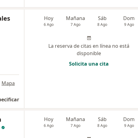
ales
Hoy
Mañana
Sáb
Dom
6 Ago
7 Ago
8 Ago
9 Ago
La reserva de citas en línea no está
disponible
Solicita una cita
•
Mapa
pecificar
n
Hoy
Mañana
Sáb
Dom
6 Ago
7 Ago
8 Ago
9 Ago