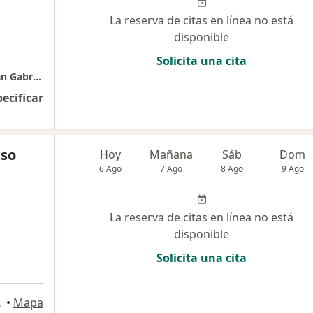
La reserva de citas en línea no está
disponible
Solicita una cita
Complejo Hospitalario San Pablo - Clinica San Gabriel
pecificar
nso
Hoy
Mañana
Sáb
Dom
6 Ago
7 Ago
8 Ago
9 Ago
La reserva de citas en línea no está
disponible
Solicita una cita
64, Lima
•
Mapa