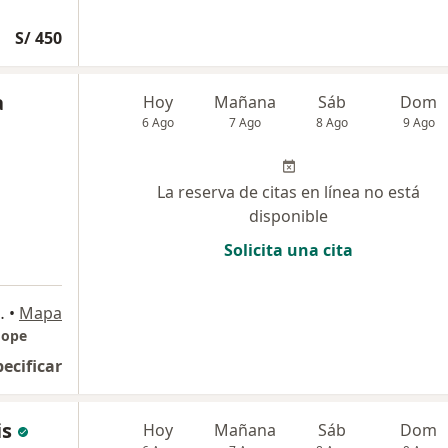
S/ 450
a
Hoy
Mañana
Sáb
Dom
6 Ago
7 Ago
8 Ago
9 Ago
La reserva de citas en línea no está
disponible
Solicita una cita
lo 4ta etapa Comas, Lima
•
Mapa
Hope
pecificar
is
Hoy
Mañana
Sáb
Dom