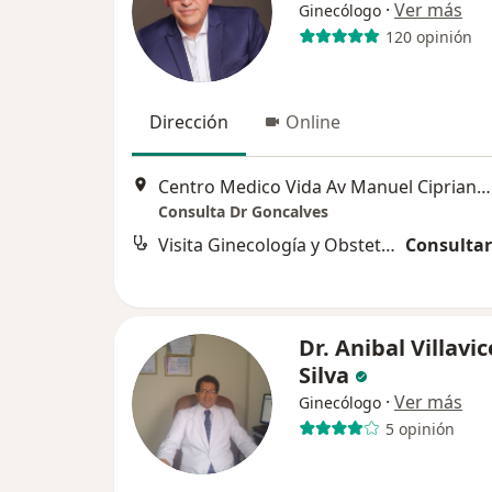
·
Ver más
Ginecólogo
120 opinión
Dirección
Online
Centro Medico Vida Av Manuel Cipriano Dulanto 1465, Pueblo Libre, Lima
Consulta Dr Goncalves
Visita Ginecología y Obstetricia
Consultar
Dr. Anibal Villavi
Silva
·
Ver más
Ginecólogo
5 opinión