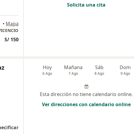
Solicita una cita
•
Mapa
VICENCIO
S/ 150
az
Hoy
Mañana
Sáb
Dom
6 Ago
7 Ago
8 Ago
9 Ago
Esta dirección no tiene calendario online.
Ver direcciones con calendario online
pecificar