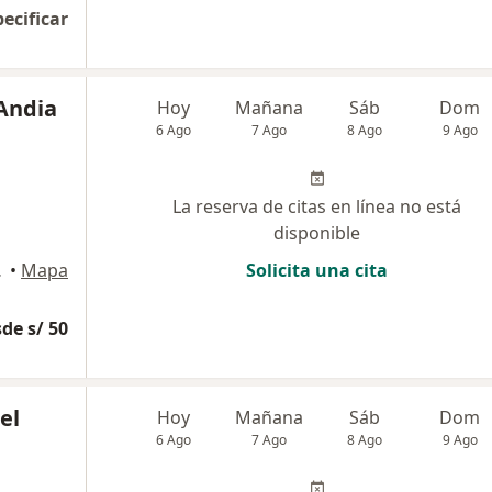
pecificar
 Andia
Hoy
Mañana
Sáb
Dom
6 Ago
7 Ago
8 Ago
9 Ago
La reserva de citas en línea no está
disponible
ivos , Lima
•
Mapa
Solicita una cita
de s/ 50
el
Hoy
Mañana
Sáb
Dom
6 Ago
7 Ago
8 Ago
9 Ago