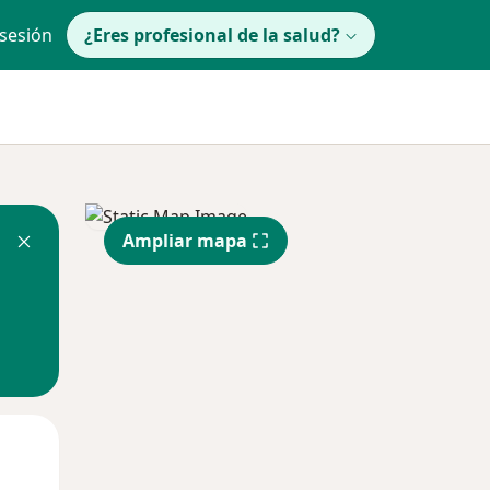
 sesión
¿Eres profesional de la salud?
Ampliar mapa
lunes
Mar
Mié
10 Ago
11 Ago
12 Ago