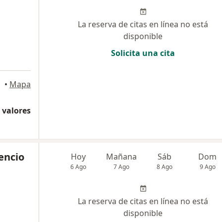
La reserva de citas en línea no está
disponible
Solicita una cita
•
Mapa
 valores
cencio
Hoy
Mañana
Sáb
Dom
6 Ago
7 Ago
8 Ago
9 Ago
La reserva de citas en línea no está
disponible