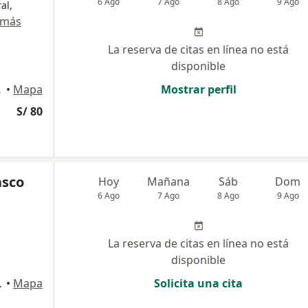
6 Ago
7 Ago
8 Ago
9 Ago
al,
 más
La reserva de citas en línea no está
disponible
o Libre
•
Mapa
Mostrar perfil
S/ 80
asco
Hoy
Mañana
Sáb
Dom
6 Ago
7 Ago
8 Ago
9 Ago
La reserva de citas en línea no está
disponible
ivos 15301
•
Mapa
Solicita una cita