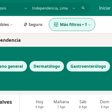
dad, enfermedad o nombre
p. ej. Lima
Iniciar
ibles
Seguro
Más filtros
•
1
pendencia
ano general
Dermatólogo
Gastroenterólogo
alves
Hoy
Mañana
Sáb
Dom
6 Ago
7 Ago
8 Ago
9 Ago