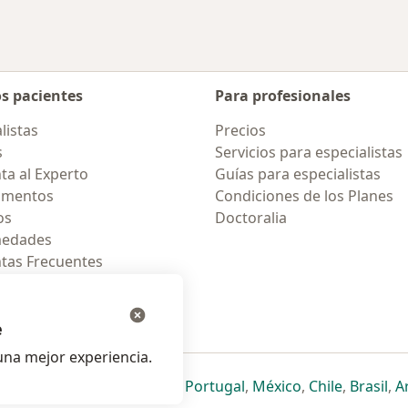
os pacientes
Para profesionales
listas
Precios
s
Servicios para especialistas
ta al Experto
Guías para especialistas
amentos
Condiciones de los Planes
os
Doctoralia
medades
tas Frecuentes
ión para celular
e
na mejor experiencia.
ueva pestaña
en una nueva pestaña
e abre en una nueva pestaña
se abre en una nueva pestaña
se abre en una nueva pestaña
se abre en una nueva pestaña
se abre en una nueva p
se abre en una
se abre e
se
Italia
,
Deutschland
,
Česko
,
Portugal
,
México
,
Chile
,
Brasil
,
A