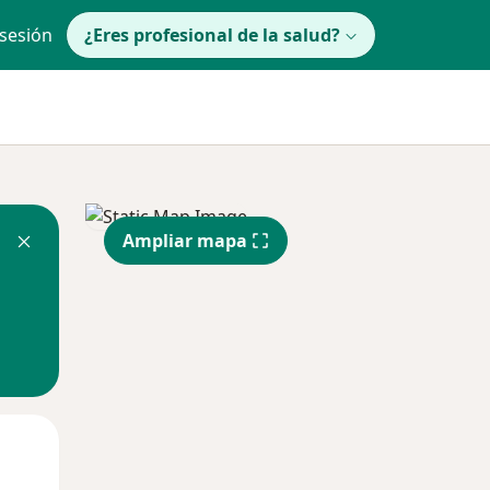
 sesión
¿Eres profesional de la salud?
Ampliar mapa
lunes
Mar
Mié
10 Ago
11 Ago
12 Ago