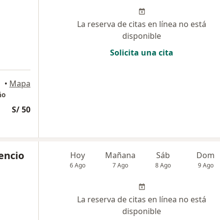
La reserva de citas en línea no está
disponible
Solicita una cita
•
Mapa
ño
S/ 50
cencio
Hoy
Mañana
Sáb
Dom
6 Ago
7 Ago
8 Ago
9 Ago
La reserva de citas en línea no está
disponible