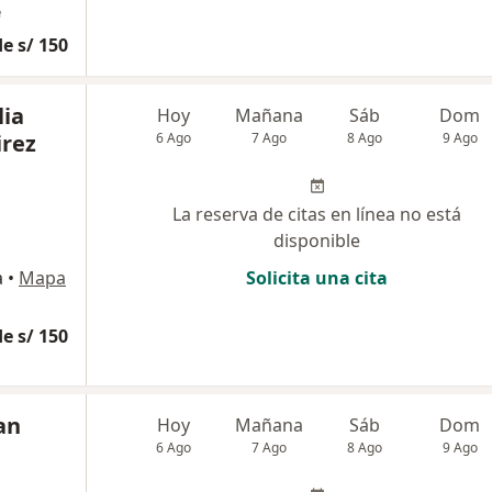
e
e s/ 150
lia
Hoy
Mañana
Sáb
Dom
rez
6 Ago
7 Ago
8 Ago
9 Ago
La reserva de citas en línea no está
disponible
a
•
Mapa
Solicita una cita
e s/ 150
an
Hoy
Mañana
Sáb
Dom
6 Ago
7 Ago
8 Ago
9 Ago