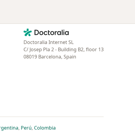
Contacto
Doctoralia - Página de inicio
Doctoralia Internet SL
C/ Josep Pla 2 - Building B2, floor 13
08019 Barcelona, Spain
estaña
 nueva pestaña
n una nueva pestaña
 abre en una nueva pestaña
se abre en una nueva pestaña
se abre en una nueva pestaña
se abre en una nueva pestaña
rgentina
,
Perú
,
Colombia