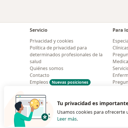
Servicio
Para l
Privacidad y cookies
Especia
Política de privacidad para
Clínica
determinados profesionales de la
Pregun
salud
Medic
Quiénes somos
Servici
Contacto
Enfer
Empleos
Pregun
Nuevas posiciones
Condiciones Generales de
Aplicac
Contratación
Tu privacidad es important
Usamos cookies para ofrecerte u
Leer más
.
se abre en una n
se abre 
s
Polska
,
Türkiye
,
España
,