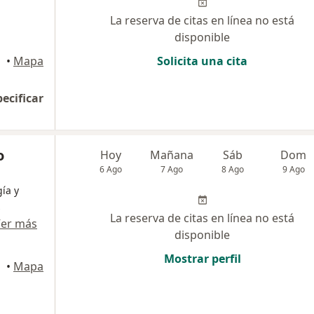
La reserva de citas en línea no está
disponible
rres
•
Mapa
Solicita una cita
pecificar
o
Hoy
Mañana
Sáb
Dom
6 Ago
7 Ago
8 Ago
9 Ago
ía y
s
La reserva de citas en línea no está
er más
disponible
Mostrar perfil
rres
•
Mapa