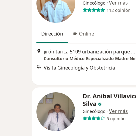
·
Ver más
Ginecólogo
112 opinión
Dirección
Online
jirón tarica 5109 urbanización parque naranjal los olivos, Los Olivos
Consultorio Médico Especializado Madre Ni
Visita Ginecología y Obstetricia
Dr. Anibal Villavi
Silva
·
Ver más
Ginecólogo
5 opinión