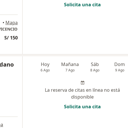
Solicita una cita
•
Mapa
VICENCIO
S/ 150
edano
Hoy
Mañana
Sáb
Dom
6 Ago
7 Ago
8 Ago
9 Ago
La reserva de citas en línea no está
disponible
Solicita una cita
pa