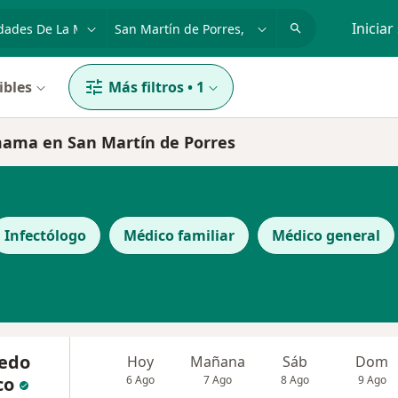
dad, enfermedad o nombre
p. ej. Lima
Iniciar
ibles
Más filtros
•
1
mama en San Martín de Porres
Infectólogo
Médico familiar
Médico general
redo
Hoy
Mañana
Sáb
Dom
co
6 Ago
7 Ago
8 Ago
9 Ago