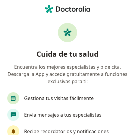
Men
Adenomiosis • Miraflores, Lima
Filtros
• 1
Seguro
Mapa
Especialistas en Adenomiosis en Miraflores
Cuida de tu salud
Encuentra los mejores especialistas y pide cita.
¿Qué especialidad estás buscando?
Descarga la App y accede gratuitamente a funciones
Ginecólogo
Oncólogo
Cardiólogo
Cir
exclusivas para ti:
Gestiona tus visitas fácilmente
Envía mensajes a tus especialistas
Recibe recordatorios y notificaciones