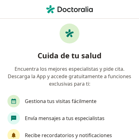
Men
Endocrinólogo • San Borja, Lima
Filtros
Seguro
Mapa
Endocrinólogos en San Borja
Cuida de tu salud
Encuentra los mejores especialistas y pide cita.
Descarga la App y accede gratuitamente a funciones
exclusivas para ti:
Gestiona tus visitas fácilmente
Dra. Claudia Michahelles Barreno
Envía mensajes a tus especialistas
Endocrinólogo
17 opinión
Recibe recordatorios y notificaciones