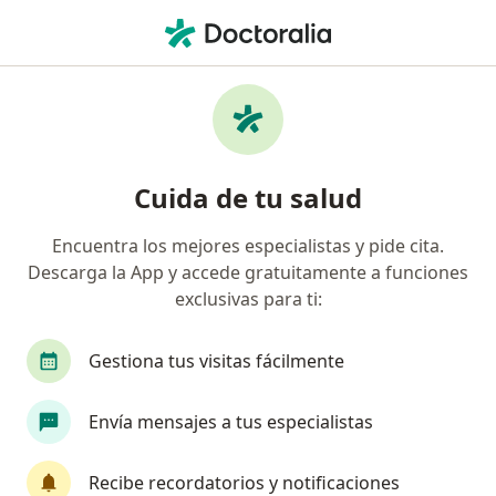
Men
Endocrinólogo • La Perla, Callao
Filtros
Seguro
Mapa
Endocrinólogos en La Perla
Cuida de tu salud
Encuentra los mejores especialistas y pide cita.
Descarga la App y accede gratuitamente a funciones
exclusivas para ti:
Gestiona tus visitas fácilmente
Dr. Américo Alex Tovar Valer
Envía mensajes a tus especialistas
Endocrinólogo
134 opinión
Recibe recordatorios y notificaciones