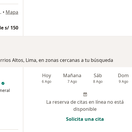
 Maria, Jesús María
•
Mapa
e s/ 150
arrios Altos, Lima, en zonas cercanas a tu búsqueda
Hoy
Mañana
Sáb
Dom
6 Ago
7 Ago
8 Ago
9 Ago
neral
La reserva de citas en línea no está
disponible
Solicita una cita