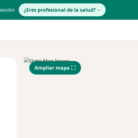
 sesión
¿Eres profesional de la salud?
lunes
Mar
Mié
Ampliar mapa
10 Ago
11 Ago
12 Ago