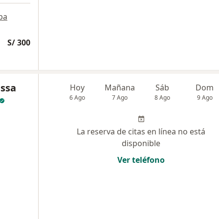
pa
S/ 300
essa
Hoy
Mañana
Sáb
Dom
6 Ago
7 Ago
8 Ago
9 Ago
La reserva de citas en línea no está
disponible
Ver teléfono