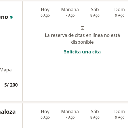
Hoy
Mañana
Sáb
Dom
eno
6 Ago
7 Ago
8 Ago
9 Ago
La reserva de citas en línea no está
disponible
Solicita una cita
Mapa
S/ 200
ñaloza
Hoy
Mañana
Sáb
Dom
6 Ago
7 Ago
8 Ago
9 Ago