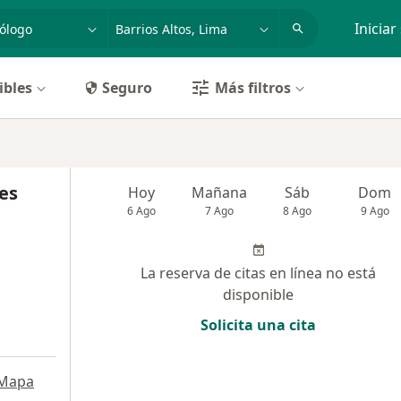
dad, enfermedad o nombre
p. ej. Lima
Iniciar
ibles
Seguro
Más filtros
es
Hoy
Mañana
Sáb
Dom
6 Ago
7 Ago
8 Ago
9 Ago
La reserva de citas en línea no está
disponible
Solicita una cita
Mapa