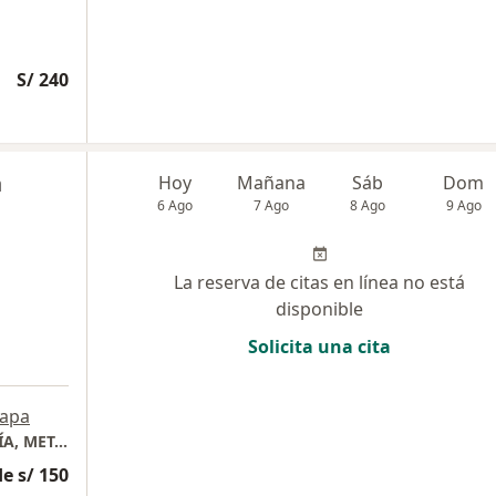
S/ 240
n
Hoy
Mañana
Sáb
Dom
6 Ago
7 Ago
8 Ago
9 Ago
La reserva de citas en línea no está
disponible
Solicita una cita
apa
CONSULTORIO MÉDICO DE ENDOCRINOLOGÍA, METABOLISMO Y DIABETES
e s/ 150