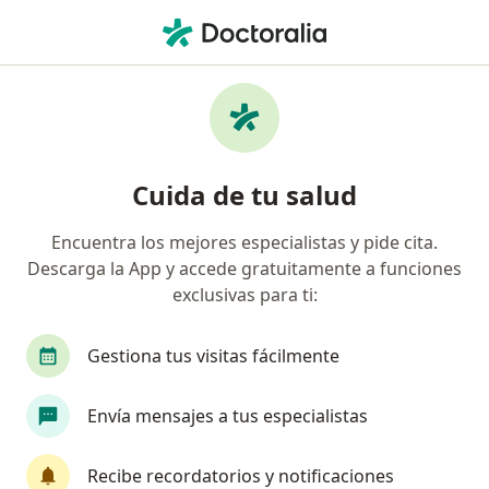
Men
Hepatitis • San Borja, Lima
Filtros
• 1
Seguro
Mapa
Especialistas en Hepatitis en San Borja
Cuida de tu salud
Encuentra los mejores especialistas y pide cita.
¿Qué especialidad estás buscando?
Descarga la App y accede gratuitamente a funciones
Gastroenterólogo
Internista
Infectólogo
exclusivas para ti:
Gestiona tus visitas fácilmente
Envía mensajes a tus especialistas
Recibe recordatorios y notificaciones