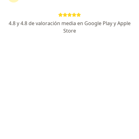
Dr. Victor Valdivia Calderón
Otorrino
4.8 y 4.8 de valoración media en Google Play y Apple
322 opinión
Store
Av. Javier Prado Este 1684, Distrito de San Isidro, consultorio 706, Lima
•
Mapa
Consulta Presencial - Consultorio privado en el Policlínico San Isidro
Primera visita Otorrinolaringología
S/ 150
Este especialista no ofrece reserva de cita en línea en esta dirección.
Solicita una cita