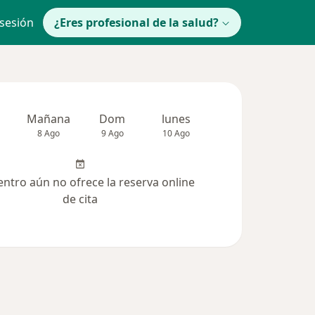
 sesión
¿Eres profesional de la salud?
Mañana
Dom
lunes
Mar
Mié
8 Ago
9 Ago
10 Ago
11 Ago
12 Ag
entro aún no ofrece la reserva online
de cita