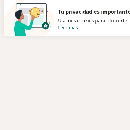
Tu privacidad es important
Usamos cookies para ofrecerte u
Leer más
.
Servicio
Para l
Privacidad y cookies
Especia
Política de privacidad para
Clínica
determinados profesionales de la
Pregun
salud
Medic
Quiénes somos
Servici
Contacto
Enfer
Empleos
Pregun
Nuevas posiciones
Condiciones Generales de
Aplicac
Contratación