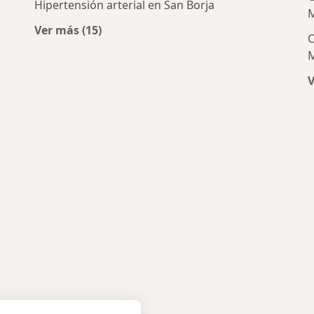
Hipertensión arterial en San Borja
M
Ver más (15)
C
Más en esta categoría: Enfermedades más t
M
V
icos más populares