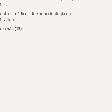
aría
entros médicos de Endocrinología en
ratadas
iraflores
er más (13)
Más en esta categoría: Centros de Endocrinología ce