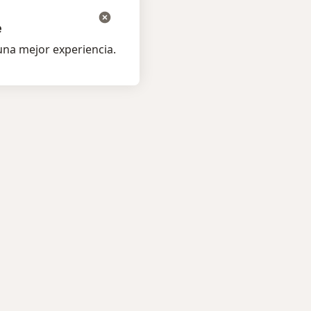
e
na mejor experiencia.
os pacientes
Para profesionales
listas
Precios
s
Servicios para especialistas
ta al Experto
Guías para especialistas
amentos
Condiciones de los Planes
os
Doctoralia
medades
tas Frecuentes
ión para celular