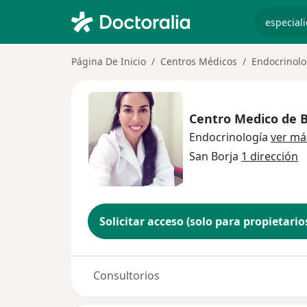
especiali
Página De Inicio
Centros Médicos
Endocrinolo
Centro Medico de B
Endocrinología
ver má
San Borja
1 dirección
Solicitar acceso (solo para propietario
Consultorios