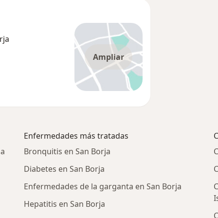
rja
Ampliar
Enfermedades más tratadas
C
ja
Bronquitis en San Borja
C
n
Diabetes en San Borja
C
Enfermedades de la garganta en San Borja
C
I
Hepatitis en San Borja
C