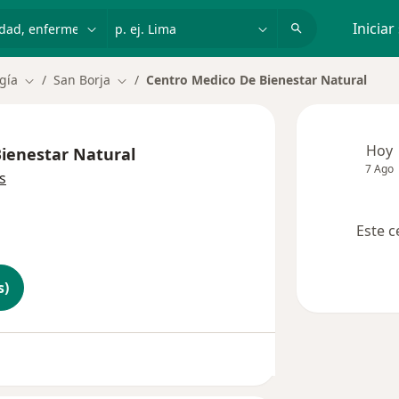
dad, enfermedad o nombre
p. ej. Lima
Iniciar
gía
San Borja
Centro Medico De Bienestar Natural
Cambiar de ciudad
Cambiar de ciudad
Hoy
ienestar Natural
7 Ago
s
Este c
s)