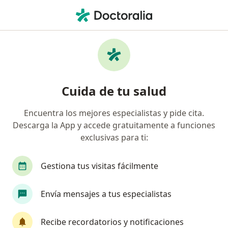
Men
Angina De Pecho • San Borja, Lima
Filtros
• 1
Seguro
Mapa
Especialistas en Angina de pecho en San
Cuida de tu salud
Borja
Encuentra los mejores especialistas y pide cita.
Descarga la App y accede gratuitamente a funciones
¿Qué especialidad estás buscando?
exclusivas para ti:
Cardiólogo
Cirujano cardiovascular y torácico
Gestiona tus visitas fácilmente
Envía mensajes a tus especialistas
Recibe recordatorios y notificaciones