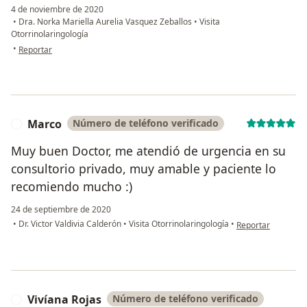
4 de noviembre de 2020
•
Dra. Norka Mariella Aurelia Vasquez Zeballos
•
Visita
Otorrinolaringología
en opinión del usuario Christian C.
•
Reportar
Marco
Número de teléfono verificado
M
Muy buen Doctor, me atendió de urgencia en su
consultorio privado, muy amable y paciente lo
recomiendo mucho :)
24 de septiembre de 2020
en opinión del us
•
Dr. Victor Valdivia Calderón
•
Visita Otorrinolaringología
•
Reportar
Vivíana Rojas
Número de teléfono verificado
V