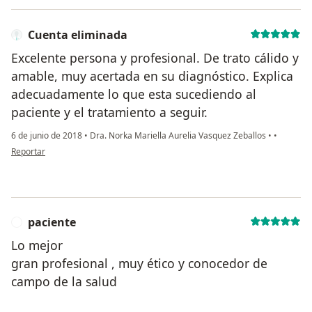
Cuenta eliminada
Excelente persona y profesional. De trato cálido y
amable, muy acertada en su diagnóstico. Explica
adecuadamente lo que esta sucediendo al
paciente y el tratamiento a seguir.
6 de junio de 2018
•
Dra. Norka Mariella Aurelia Vasquez Zeballos
•
•
en opinión del usuario Cuenta eliminada
Reportar
paciente
P
Lo mejor
gran profesional , muy ético y conocedor de
campo de la salud