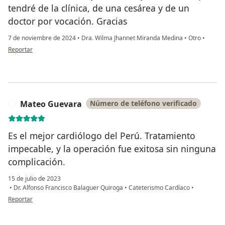
tendré de la clínica, de una cesárea y de un
doctor por vocación. Gracias
7 de noviembre de 2024
•
Dra. Wilma Jhannet Miranda Medina
•
Otro
•
en opinión del usuario Alicia Villafuerte
Reportar
Mateo Guevara
Número de teléfono verificado
M
Es el mejor cardiólogo del Perú. Tratamiento
impecable, y la operación fue exitosa sin ninguna
complicación.
15 de julio de 2023
•
Dr. Alfonso Francisco Balaguer Quiroga
•
Cateterismo Cardíaco
•
en opinión del usuario Mateo Guevara
Reportar