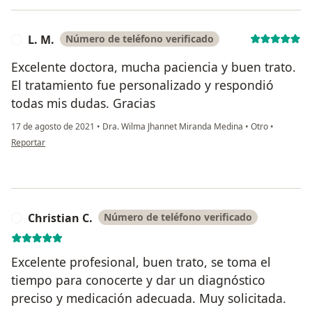
L. M.
Número de teléfono verificado
L
Excelente doctora, mucha paciencia y buen trato.
El tratamiento fue personalizado y respondió
todas mis dudas. Gracias
17 de agosto de 2021
•
Dra. Wilma Jhannet Miranda Medina
•
Otro
•
en opinión del usuario L. M.
Reportar
Christian C.
Número de teléfono verificado
C
Excelente profesional, buen trato, se toma el
tiempo para conocerte y dar un diagnóstico
preciso y medicación adecuada. Muy solicitada.