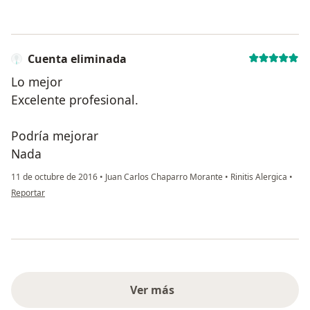
Cuenta eliminada
Lo mejor
Excelente profesional.
Podría mejorar
Nada
11 de octubre de 2016
•
Juan Carlos Chaparro Morante
•
Rinitis Alergica
•
en opinión del usuario Cuenta eliminada
Reportar
Ver más