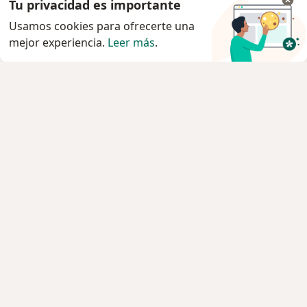
Tu privacidad es importante
Usamos cookies para ofrecerte una
mejor experiencia.
Leer más
.
Servicio
Privacidad y cookies
Política de privacidad para determinados
profesionales de la salud
Quiénes somos
Contacto
Empleos
Nuevas posiciones
Condiciones Generales de Contratación
Para los pacientes
Especialistas
Clínicas
Pregunta al Experto
Medicamentos