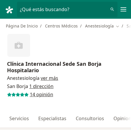
Men
¿Qué estás buscando?
Página De Inicio
Centros Médicos
Anestesiología
Sa
Cambiar
Clínica Internacional Sede San Borja
Hospitalario
Anestesiología
ver más
San Borja
1 dirección
14 opinión
Servicios
Especialistas
Consultorios
Opinio