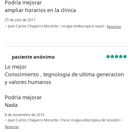
Podría mejorar
ampliar horarios en la clinica
25 de julio de 2017
en opinión del 
•
Juan Carlos Chaparro Morante
•
cirugia endoscopica nasal
•
Reportar
paciente anónimo
P
Lo mejor
Conocimiento , tegnologia de ultima generacion
y valores humanos
Podría mejorar
Nada
8 de noviembre de 2016
•
Juan Carlos Chaparro Morante
•
Para cirugia edoscopica de sinusitis
•
en opinión del usuario paciente anónimo
Reportar