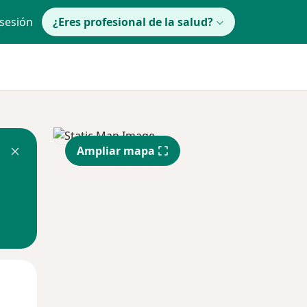
 sesión
¿Eres profesional de la salud?
Ampliar mapa
Jue
Vie
Sáb
13 Ago
14 Ago
15 Ago