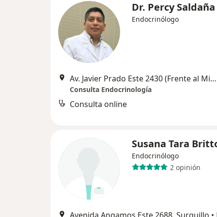
Dr. Percy Saldaña
Endocrinólogo
Av. Javier Prado Este 2430 (Frente al Ministerio de Cultura y Banco de la Nación), Lima
Consulta Endocrinología
Consulta online
Susana Tara Britt
Endocrinólogo
2 opinión
Avenida Angamos Este 2688, Surquillo
•