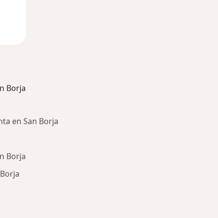
n Borja
ta en San Borja
an Borja
 Borja
ría: Otras enfermedades en San Borja