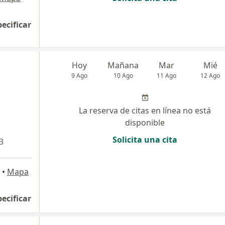
pecificar
Hoy
Mañana
Mar
Mié
9 Ago
10 Ago
11 Ago
12 Ago
La reserva de citas en línea no está
disponible
Solicita una cita
3
•
Mapa
pecificar