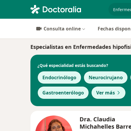
especiali
Consulta online
Fechas dispon
Especialistas en Enfermedades hipofis
¿Qué especialidad estás buscando?
Endocrinólogo
Neurocirujano
Gastroenterólogo
Ver más
Dra. Claudia
Michahelles Barr