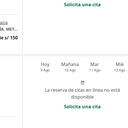
Solicita una cita
apa
CONSULTORIO MÉDICO DE ENDOCRINOLOGÍA, METABOLISMO Y DIABETES
e s/ 150
Hoy
Mañana
Mar
Mié
9 Ago
10 Ago
11 Ago
12 Ago
La reserva de citas en línea no está
disponible
Solicita una cita