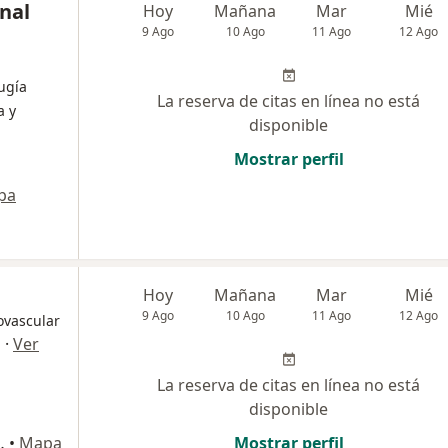
onal
Hoy
Mañana
Mar
Mié
9 Ago
10 Ago
11 Ago
12 Ago
ugía
La reserva de citas en línea no está
a y
disponible
Mostrar perfil
pa
Hoy
Mañana
Mar
Mié
9 Ago
10 Ago
11 Ago
12 Ago
ovascular
·
Ver
l
La reserva de citas en línea no está
disponible
 140, San Borja
•
Mapa
Mostrar perfil