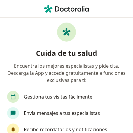
Men
Endocrinólogo • Independencia, Lima
Filtros
Seguro
Mapa
Endocrinólogos en Independencia
Cuida de tu salud
Encuentra los mejores especialistas y pide cita.
Descarga la App y accede gratuitamente a funciones
exclusivas para ti:
Gestiona tus visitas fácilmente
Dra. Medalit Cruces Crisóstomo
Envía mensajes a tus especialistas
Endocrinólogo
175 opinión
Recibe recordatorios y notificaciones