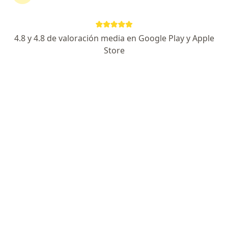
Avenida 28 de Julio, Jesús María
•
Mapa
Ningún profesional de este centro tiene citas disponibles
4.8 y 4.8 de valoración media en Google Play y Apple
Mostrar perfil
Store
Centro Medico Perpetuo Socorro
·
Ver más
Medicina general, Psicología, Nutrición
88 opinión
lima, Lima
•
Mapa
Ningún profesional de este centro tiene citas disponibles