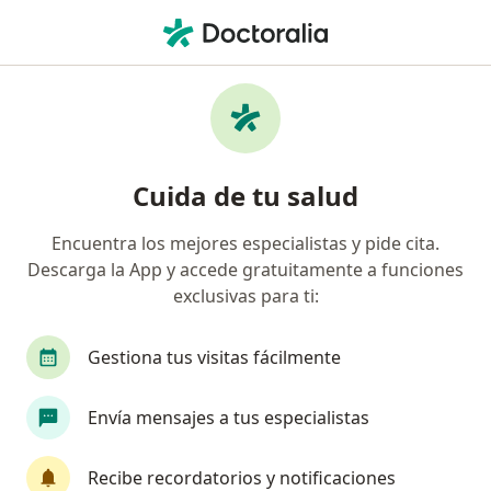
Men
Medicina General • Jesús María, Lima
Filtros
• 1
Seguro
Mapa
Centros médicos de medicina general en
Cuida de tu salud
Jesús María
Encuentra los mejores especialistas y pide cita.
Descarga la App y accede gratuitamente a funciones
exclusivas para ti:
Gestiona tus visitas fácilmente
Envía mensajes a tus especialistas
HolaDoc
·
Ver más
Medicina general, Urología, Endocrinología
Recibe recordatorios y notificaciones