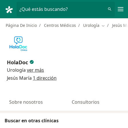
Men
¿Qué estás buscando?
Página De Inicio
Centros Médicos
Urología
Jesús M
Cambiar de c
HolaDoc
Urología
ver más
Jesús María
1 dirección
Sobre nosotros
Consultorios
Buscar en otras clínicas