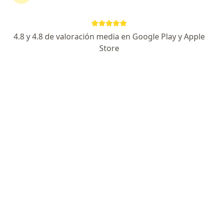
Buscar en otras clínicas
4.8 y 4.8 de valoración media en Google Play y Apple
¿Qué buscas?
Store
Neurólogo
Oftalmólogo
Otorrinolaringólogo
Pediatra
Psicólogo
Psiquiatra
Cardiólogo
Dermatólogo
Ginecólogo
Urólogo
Buscar otra especialidad
Servicios