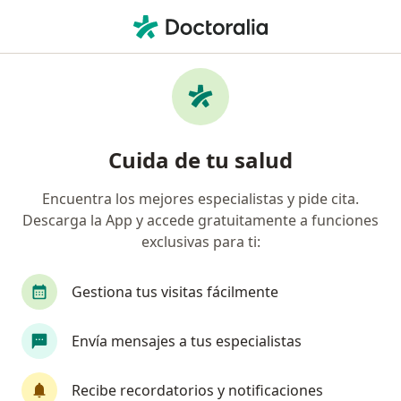
Men
¿Qué estás buscando?
Página De Inicio
Centros Médicos
Alergia - Inmunología
Cuida de tu salud
Clínica Limatambo
Encuentra los mejores especialistas y pide cita.
Alergia - inmunología
ver más
Descarga la App y accede gratuitamente a funciones
exclusivas para ti:
San Isidro
1 dirección
225 opinión
Gestiona tus visitas fácilmente
Agendar cita
Envía mensajes a tus especialistas
Servicios
Especialistas
Consultorios
Opinio
Recibe recordatorios y notificaciones