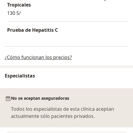
hayan tenido exposicion al VIH. El tratamiento solo
Tropicales
aplica dentro de las 72 horas de haber tenido la
130 S/
exposicion
Prueba de Hepatitis C
¿Cómo funcionan los precios?
Especialistas
No se aceptan aseguradoras
Todos los especialistas de esta clínica aceptan
actualmente sólo pacientes privados.