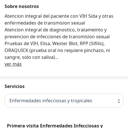
Sobre nosotros
Atencion integral del paciente con VIH Sida y otras
enfermedades de transmision sexual
Atencion integral de diagnostico, tratameinto y
prevencion de infecciones de transmision sexual
Pruebas de VIH, Elisa, Wester Blot, RPP (Sífilis),
ORAQUICK (prueba oral no requiere pinchazo, ni
sangre, solo con saliva)
Sobre nosotros
Procedimientos de Crioterapia
ver más
(Tratamiento/eliminacion de verrugas en genitales y
anales, lunares)
Consultas Psicologicas y Terapia para pacientes con
Servicios
VIH, ITS, parejas sexuales y familiaresVacuna para
Papiloma Humano, Hepatitis B.
Enfermedades infecciosas y tropicales
Venta de medicamentos antirretrovirales PrEP -
Profilaxis Pre Exposicion, dirigido a personas que
sientiendose en alto riesgo, desean prevenir el VIHPeP
- Profilaxis Post Exposicion, dirigido a personas que
Primera visita Enfermedades Infecciosas y