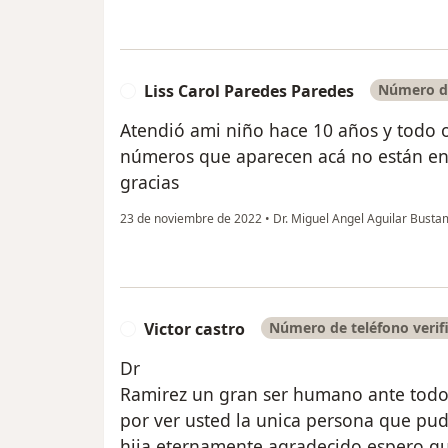
Liss Carol Paredes Paredes
Número de
L
Atendió ami niño hace 10 años y todo o
números que aparecen acá no están en s
gracias
23 de noviembre de 2022
•
Dr. Miguel Angel Aguilar Bust
Victor castro
Número de teléfono verif
V
Dr
Ramirez un gran ser humano ante todo
por ver usted la unica persona que pu
hija eternamente agradecido espero que