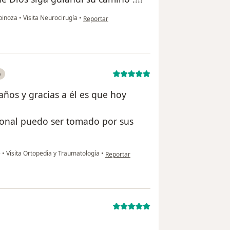
en opinión del usuario Victor castro
spinoza
•
Visita Neurocirugía
•
Reportar
o
años y gracias a él es que hoy
sional puedo ser tomado por sus
en opinión del usuario M.Alfaro
e
•
Visita Ortopedia y Traumatología
•
Reportar