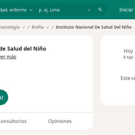
dad, enfermedad o nombre
p. ej. Lima
Iniciar
nmunología
Breña
Instituto Nacional De Salud Del Niño
Cambiar de ciudad
Cambiar de ciudad
de Salud del Niño
Hoy
ver más
8 Ago
Este c
s)
Consultorios
Opiniones