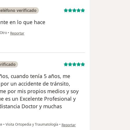
eléfono verificado
ente en lo que hace
en opinión del usuario Anai lucero ticllia llanos
Otro
•
Reportar
rificado
años, cuando tenía 5 años, me
por un accidente de tránsito,
rme por mis propios medios y soy
e es un Excelente Profesional y
distancia Doctor y muchas
en opinión del usuario William Orozco
te
•
Visita Ortopedia y Traumatología
•
Reportar