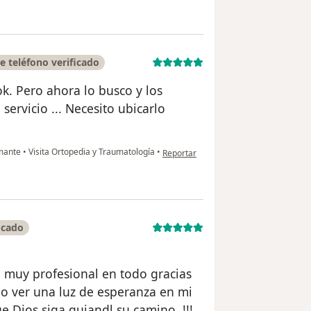
 teléfono verificado
k. Pero ahora lo busco y los
ervicio ... Necesito ubicarlo
en opinión del usuario Liss Carol Par
amante
•
Visita Ortopedia y Traumatología
•
Reportar
icado
 muy profesional en todo gracias
do ver una luz de esperanza en mi
 Dios siga guiandl su camino .!!!