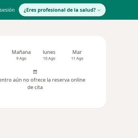
 sesión
¿Eres profesional de la salud?
Mañana
lunes
Mar
Mié
Jue
9 Ago
10 Ago
11 Ago
12 Ago
13 Ag
entro aún no ofrece la reserva online
de cita