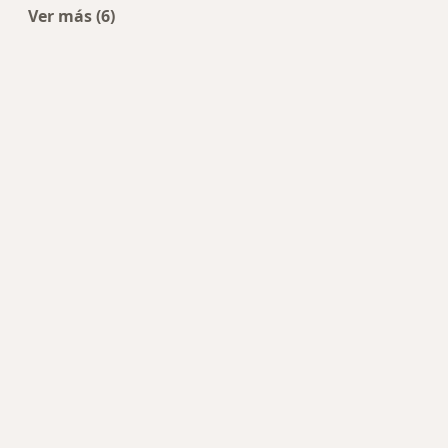
Ver más (6)
Más en esta categoría: Centros de Medicina de 