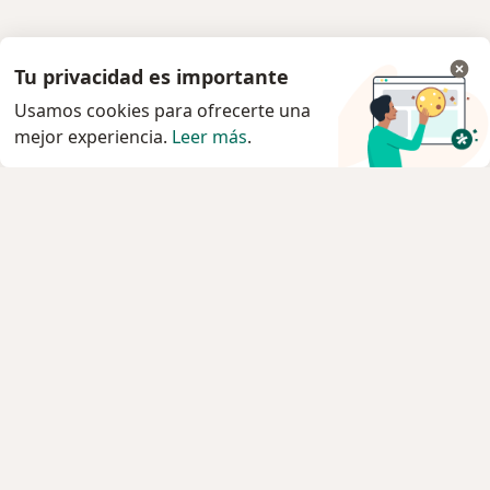
Tu privacidad es importante
Usamos cookies para ofrecerte una
mejor experiencia.
Leer más
.
Servicio
Privacidad y cookies
Política de privacidad para determinados
profesionales de la salud
Quiénes somos
Contacto
Empleos
Nuevas posiciones
Condiciones Generales de Contratación
Para los pacientes
Especialistas