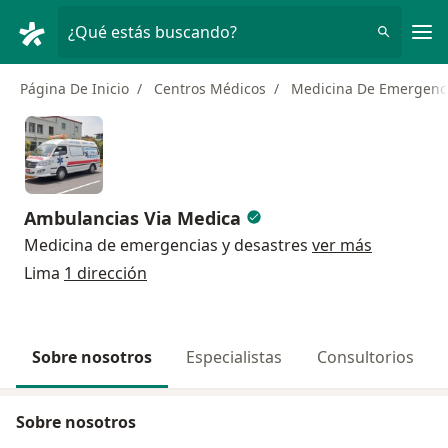
Men
¿Qué estás buscando?
Página De Inicio
Centros Médicos
Medicina De Emergenci
Ambulancias Via Medica
Medicina de emergencias y desastres
ver más
Lima
1 dirección
Sobre nosotros
Especialistas
Consultorios
Sobre nosotros