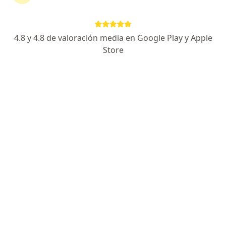
Avenida 28 de Julio, Jesús María
•
Mapa
Ningún profesional de este centro tiene citas disponibles
4.8 y 4.8 de valoración media en Google Play y Apple
Mostrar perfil
Store
Centro Médico Ob&Gyn
·
Gastroenterología, Ginecología y obstetricia, Cardiología
Ver más
Av. César Vallejo 1475, Lince
•
Mapa
Ningún profesional de este centro tiene citas disponibles