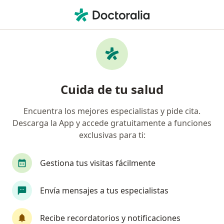
Men
Gastroenterología • Jesús María, Lima
Filtros
• 1
Seguro
Mapa
Centros médicos de gastroenterología en
Cuida de tu salud
Jesús María
Encuentra los mejores especialistas y pide cita.
Descarga la App y accede gratuitamente a funciones
exclusivas para ti:
Gestiona tus visitas fácilmente
Envía mensajes a tus especialistas
HolaDoc
·
Ver más
Gastroenterología, Urología, Endocrinología
Recibe recordatorios y notificaciones