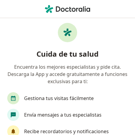
Men
Pediatría • Jesús María, Lima
Filtros
• 1
Seguro
Mapa
Centros médicos de pediatría en Jesús
Cuida de tu salud
María
Encuentra los mejores especialistas y pide cita.
Descarga la App y accede gratuitamente a funciones
exclusivas para ti:
Gestiona tus visitas fácilmente
Envía mensajes a tus especialistas
Centro de Enfermedades Respiratorias -
Mi Pediatra y Yo
Recibe recordatorios y notificaciones
·
Ver más
Pediatría, Neumología, Otorrinolaringología