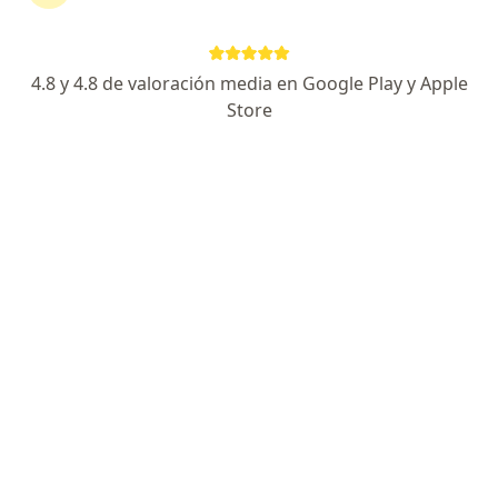
405 opinión
Av. Gral. Eugenio Garzón 862 2do Piso, Jesús María
•
Mapa
4.8 y 4.8 de valoración media en Google Play y Apple
Store
Dr. Ricardo Muñoz
Leon
Neumólogo
pediátrico
Ningún profesional de este centro tiene citas disponibles
Mostrar perfil