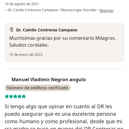
16 de agosto de 2021
en opinión del us
•
Dr. Camilo Contreras Campana
•
Neurocirugia Vascular
•
Reportar
Dr. Camilo Contreras Campana
Muchísimas gracias por su comentario Milagros.
Saludos cordiales.
10 de enero de 2023
Manuel Vladimir Negron angulo
M
Número de teléfono verificado
Si tengo algo que opinar en cuanto al DR les
puedo asegurar que es una excelente persona
como humano y como profesional, desde que mi
sra madre se puso en manos del DR Contreras no