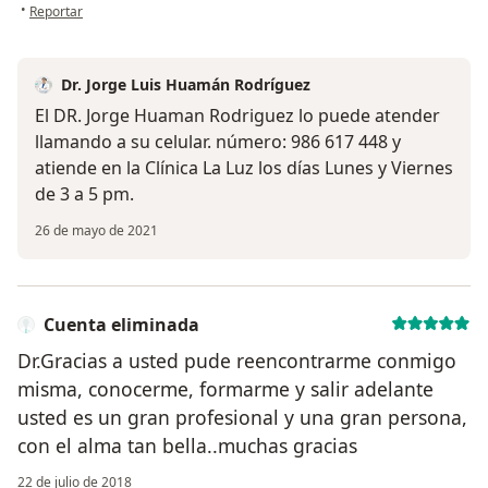
en opinión del usuario Cuenta eliminada
•
Reportar
Dr. Jorge Luis Huamán Rodríguez
El DR. Jorge Huaman Rodriguez lo puede atender
llamando a su celular. número: 986 617 448 y
atiende en la Clínica La Luz los días Lunes y Viernes
de 3 a 5 pm.
26 de mayo de 2021
Cuenta eliminada
Dr.Gracias a usted pude reencontrarme conmigo
misma, conocerme, formarme y salir adelante
usted es un gran profesional y una gran persona,
con el alma tan bella..muchas gracias
22 de julio de 2018