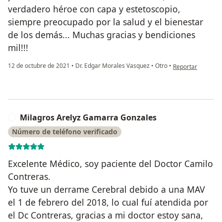
verdadero héroe con capa y estetoscopio,
siempre preocupado por la salud y el bienestar
de los demás... Muchas gracias y bendiciones
mil!!!
en opinión del us
12 de octubre de 2021
•
Dr. Edgar Morales Vasquez
•
Otro
•
Reportar
Milagros Arelyz Gamarra Gonzales
M
Número de teléfono verificado
Excelente Médico, soy paciente del Doctor Camilo
Contreras.
Yo tuve un derrame Cerebral debido a una MAV
el 1 de febrero del 2018, lo cual fuí atendida por
el Dc Contreras, gracias a mi doctor estoy sana,