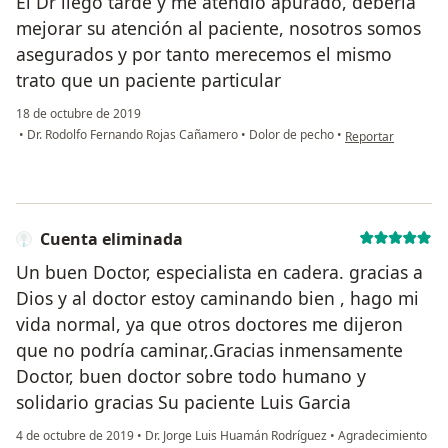
El Dr llegó tarde y me atendió apurado, debería
mejorar su atención al paciente, nosotros somos
asegurados y por tanto merecemos el mismo
trato que un paciente particular
18 de octubre de 2019
en opinión del usu
•
Dr. Rodolfo Fernando Rojas Cañamero
•
Dolor de pecho
•
Reportar
Cuenta eliminada
Un buen Doctor, especialista en cadera. gracias a
Dios y al doctor estoy caminando bien , hago mi
vida normal, ya que otros doctores me dijeron
que no podría caminar,.Gracias inmensamente
Doctor, buen doctor sobre todo humano y
solidario gracias Su paciente Luis Garcia
4 de octubre de 2019
•
Dr. Jorge Luis Huamán Rodríguez
•
Agradecimiento