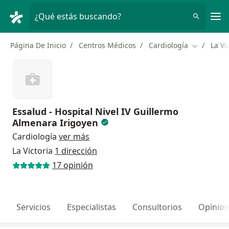
Men
¿Qué estás buscando?
Página De Inicio
Centros Médicos
Cardiología
La Vi
Cambiar d
Essalud - Hospital Nivel IV Guillermo
Almenara Irigoyen
Cardiología
ver más
La Victoria
1 dirección
17 opinión
Servicios
Especialistas
Consultorios
Opinio