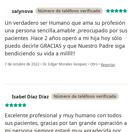
salynova
Número de teléfono verificado
S
Un verdadero ser Humano que ama su profesión
una persona sencilla,amable ,preocupado por sus
pacientes .Hace 2 años operó a mi hija hoy sólo
puedo decirle GRACIAS y que Nuestro Padre siga
bendiciendo su vida a millll!!
en opinión del usu
7 de octubre de 2022
•
Dr. Edgar Morales Vasquez
•
Otro
•
Reportar
Isabel Díaz Díaz
Número de teléfono verificado
I
Excelente profesional y muy humano con todos
sus pacientes, gracias por tan grande operación a
mi persona siempre estaré muy agradecida por