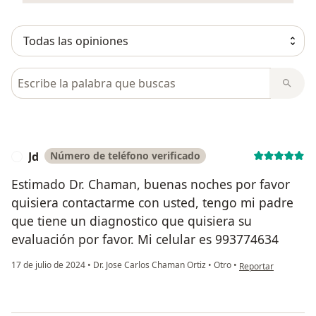
Busca en opiniones
Jd
Número de teléfono verificado
J
Estimado Dr. Chaman, buenas noches por favor
quisiera contactarme con usted, tengo mi padre
que tiene un diagnostico que quisiera su
evaluación por favor. Mi celular es 993774634
en opinión del usuar
17 de julio de 2024
•
Dr. Jose Carlos Chaman Ortiz
•
Otro
•
Reportar