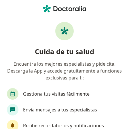
Men
Medicina General • Lima, La Molina
Filtros
• 1
Seguro
Mapa
Centros médicos de medicina general en La
Cuida de tu salud
Molina
Encuentra los mejores especialistas y pide cita.
Descarga la App y accede gratuitamente a funciones
exclusivas para ti:
Gestiona tus visitas fácilmente
Envía mensajes a tus especialistas
Urozen - Clinica de Urologia Avanzada
·
Ver más
Medicina general, Urología, Oncología
Recibe recordatorios y notificaciones
28 opinión