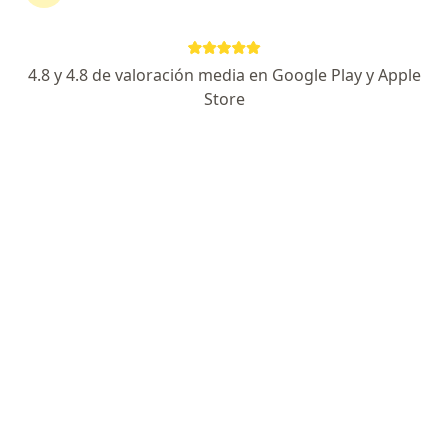
Av. Javier Prado Este 3028, San Borja
•
Mapa
Ningún profesional de este centro tiene citas disponibles
4.8 y 4.8 de valoración media en Google Play y Apple
Store
Mostrar perfil
Clinica Montesur
·
Medicina general, Ginecología y obstetricia, Neonatología
Ver más
Avenida El Polo, 505, Surco
•
Mapa