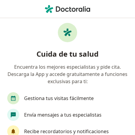
Men
¿Qué estás buscando?
Página De Inicio
Centros Médicos
Cardiología
Magd
Cambiar d
Cuida de tu salud
Centro Cerebro Cardiovascular y
Encuentra los mejores especialistas y pide cita.
Maxilofacial del Peru
Descarga la App y accede gratuitamente a funciones
Cardiología
ver más
exclusivas para ti:
Magdalena del Mar
1 dirección
Gestiona tus visitas fácilmente
Consultorios
Envía mensajes a tus especialistas
Recibe recordatorios y notificaciones
Buscar en otras clínicas