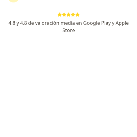
¿Qué buscas?
Cardiólogo
Ginecólogo
4.8 y 4.8 de valoración media en Google Play y Apple
Store
Neurólogo
Psicólogo
Urólogo
Buscar otra especialidad
Consultorio
Ampliar
Centro Cerebro Cardiovascular y Maxilofacial del Peru