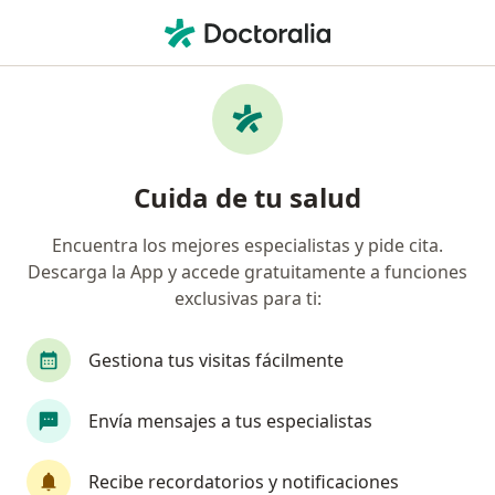
Men
Cirujano General • Trujillo, La Libertad
Búsquedas relacionadas
Principales enfermedades tratadas
Hemorroides en Trujillo
Cuida de tu salud
Hernia inguinal en Trujillo
Encuentra los mejores especialistas y pide cita.
Coledocolitiasis en Trujillo
Descarga la App y accede gratuitamente a funciones
Fisura perianal en Trujillo
exclusivas para ti:
Hernia umbilical en Trujillo
Gestiona tus visitas fácilmente
Ver más (15)
Más en esta categoría: Principales enfermed
Envía mensajes a tus especialistas
Aseguradoras en Trujillo
Cirujanos generales de Pacífico en Trujillo
Recibe recordatorios y notificaciones