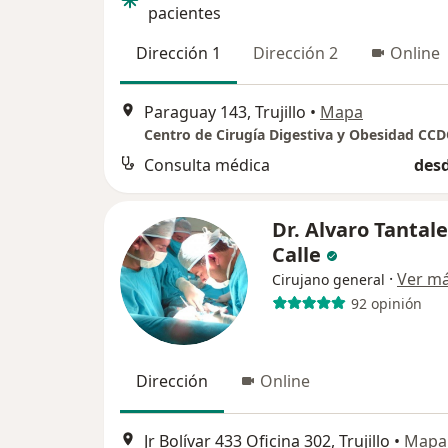
pacientes
Dirección 1
Dirección 2
Online
Paraguay 143, Trujillo
•
Mapa
Centro de Cirugía Digestiva y Obesidad CC
Consulta médica
desd
Dr. Alvaro Tantal
Calle
·
Ver m
Cirujano general
92 opinión
Dirección
Online
Jr Bolívar 433 Oficina 302, Trujillo
•
Mapa