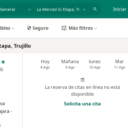
dad, enfermedad o nombre
p. ej. Lima
Iniciar
ibles
Seguro
Más filtros
apa, Trujillo
Hoy
Mañana
lunes
Mar
8 Ago
9 Ago
10 Ago
11 Ago
ás
La reserva de citas en línea no está
disponible
iva
Solicita una cita
jara -
s