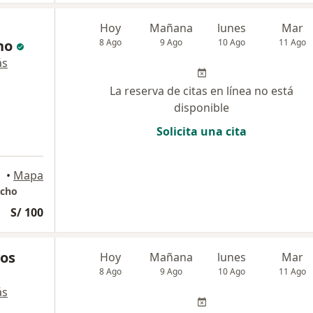
Hoy
Mañana
lunes
Mar
no
8 Ago
9 Ago
10 Ago
11 Ago
ás
La reserva de citas en línea no está
disponible
Solicita una cita
•
Mapa
acho
S/ 100
yos
Hoy
Mañana
lunes
Mar
8 Ago
9 Ago
10 Ago
11 Ago
ás