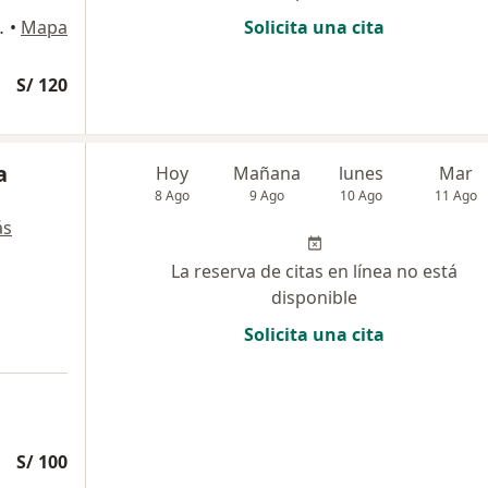
llo – Perú., Trujillo
•
Mapa
Solicita una cita
S/ 120
a
Hoy
Mañana
lunes
Mar
8 Ago
9 Ago
10 Ago
11 Ago
ás
La reserva de citas en línea no está
disponible
Solicita una cita
S/ 100