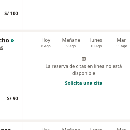
S/ 100
cho
Hoy
Mañana
lunes
Mar
8 Ago
9 Ago
10 Ago
11 Ago
ás
La reserva de citas en línea no está
disponible
Solicita una cita
S/ 90