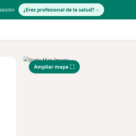
 sesión
¿Eres profesional de la salud?
Mié
Jue
Vie
Ampliar mapa
12 Ago
13 Ago
14 Ago