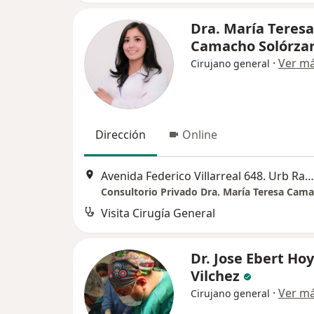
Dra. María Teresa
Camacho Solórza
·
Ver m
Cirujano general
Dirección
Online
Avenida Federico Villarreal 648. Urb Razuri, Trujillo
Consultorio Privado Dra. María Teresa Cam
Visita Cirugía General
Dr. Jose Ebert Ho
Vilchez
·
Ver m
Cirujano general