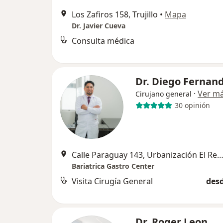
Los Zafiros 158, Trujillo
•
Mapa
Dr. Javier Cueva
Consulta médica
Dr. Diego Fernan
·
Ver m
Cirujano general
30 opinión
Calle Paraguay 143, Urbanización El Recreo, Truj
Bariatrica Gastro Center
Visita Cirugía General
desd
Dr. Roger Leon