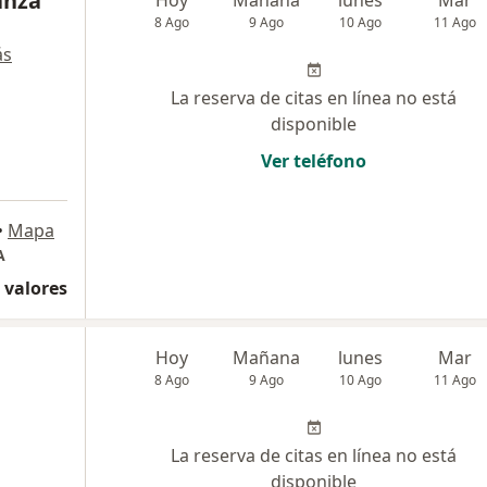
anza
Hoy
Mañana
lunes
Mar
8 Ago
9 Ago
10 Ago
11 Ago
ás
La reserva de citas en línea no está
disponible
Ver teléfono
•
Mapa
A
 valores
Hoy
Mañana
lunes
Mar
8 Ago
9 Ago
10 Ago
11 Ago
La reserva de citas en línea no está
disponible