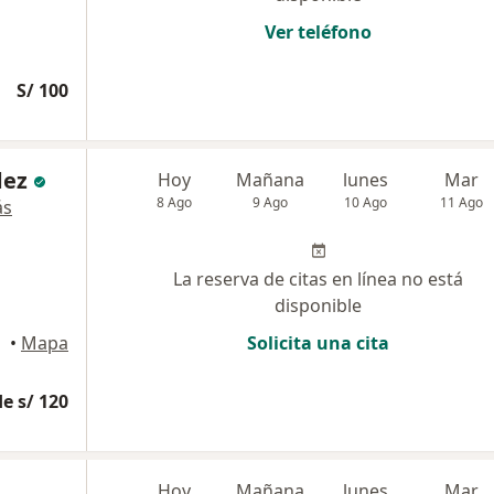
Ver teléfono
S/ 100
dez
Hoy
Mañana
lunes
Mar
8 Ago
9 Ago
10 Ago
11 Ago
ás
La reserva de citas en línea no está
disponible
illo
•
Mapa
Solicita una cita
e s/ 120
Hoy
Mañana
lunes
Mar