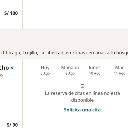
S/ 100
i Chicago, Trujillo, La Libertad, en zonas cercanas a tu bús
cho
Hoy
Mañana
lunes
Mar
8 Ago
9 Ago
10 Ago
11 Ago
ás
La reserva de citas en línea no está
disponible
Solicita una cita
S/ 90