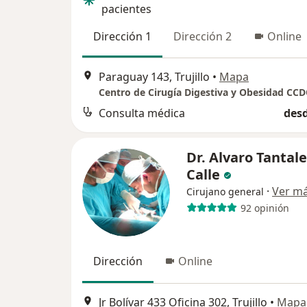
pacientes
Dirección 1
Dirección 2
Online
Paraguay 143, Trujillo
•
Mapa
Centro de Cirugía Digestiva y Obesidad CC
Consulta médica
desd
Dr. Alvaro Tantal
Calle
·
Ver m
Cirujano general
92 opinión
Dirección
Online
Jr Bolívar 433 Oficina 302, Trujillo
•
Mapa