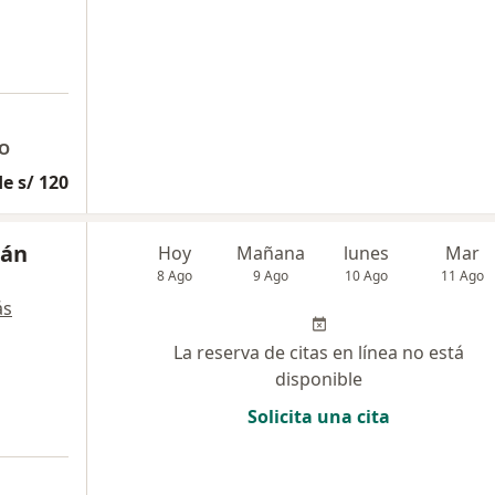
DO
e s/ 120
eán
Hoy
Mañana
lunes
Mar
8 Ago
9 Ago
10 Ago
11 Ago
ás
La reserva de citas en línea no está
disponible
Solicita una cita