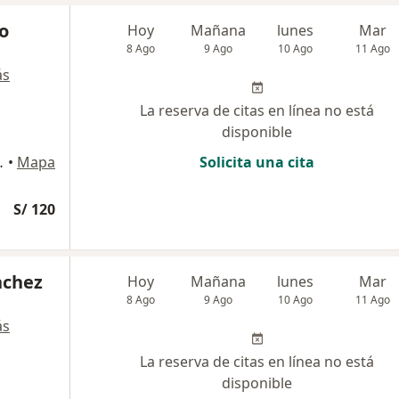
ño
Hoy
Mañana
lunes
Mar
8 Ago
9 Ago
10 Ago
11 Ago
ás
La reserva de citas en línea no está
disponible
llo – Perú., Trujillo
•
Mapa
Solicita una cita
S/ 120
nchez
Hoy
Mañana
lunes
Mar
8 Ago
9 Ago
10 Ago
11 Ago
ás
La reserva de citas en línea no está
disponible