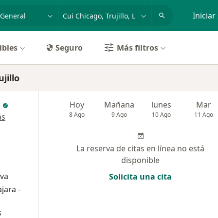
dad, enfermedad o nombre
p. ej. Lima
Iniciar
ibles
Seguro
Más filtros
jillo
Hoy
Mañana
lunes
Mar
8 Ago
9 Ago
10 Ago
11 Ago
ás
La reserva de citas en línea no está
disponible
iva
Solicita una cita
jara -
s