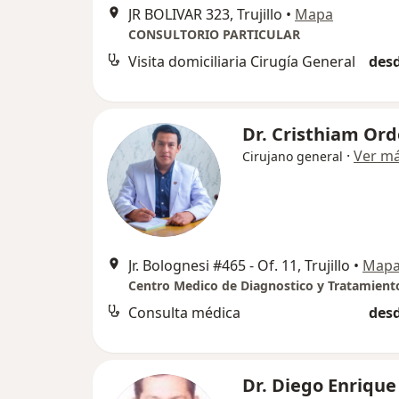
JR BOLIVAR 323, Trujillo
•
Mapa
CONSULTORIO PARTICULAR
Visita domiciliaria Cirugía General
desd
Dr. Cristhiam Or
·
Ver m
Cirujano general
Jr. Bolognesi #465 - Of. 11, Trujillo
•
Map
Centro Medico de Diagnostico y Tratamiento
Consulta médica
desd
Dr. Diego Enrique