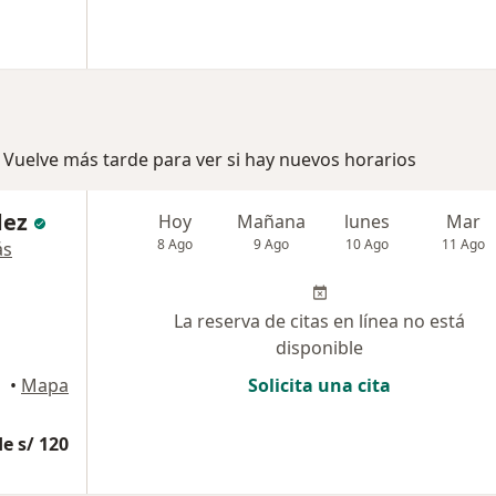
 Vuelve más tarde para ver si hay nuevos horarios
dez
Hoy
Mañana
lunes
Mar
8 Ago
9 Ago
10 Ago
11 Ago
ás
La reserva de citas en línea no está
disponible
illo
•
Mapa
Solicita una cita
e s/ 120