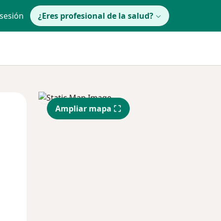
 sesión
¿Eres profesional de la salud?
Mié
Jue
Vie
Ampliar mapa
12 Ago
13 Ago
14 Ago