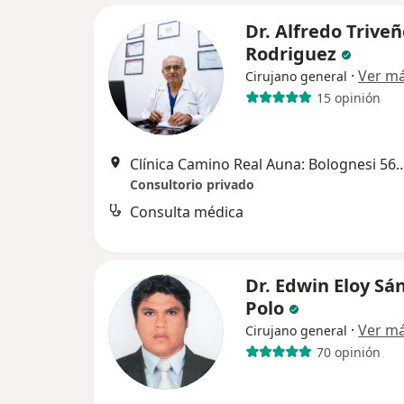
Dr. Alfredo Trive
Rodriguez
·
Ver m
Cirujano general
15 opinión
Clínica Camino Real Auna: Bolognesi 565, Truji
Consultorio privado
Consulta médica
Dr. Edwin Eloy Sá
Polo
·
Ver m
Cirujano general
70 opinión