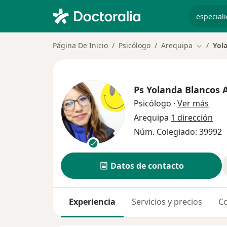
especiali
Página De Inicio
Psicólogo
Arequipa
Yol
Cambiar 
Ps
Yolanda Blancos 
sobr
Psicólogo
·
Ver más
Arequipa
1 dirección
Núm. Colegiado: 39992
Datos de contacto
Experiencia
Servicios y precios
Co