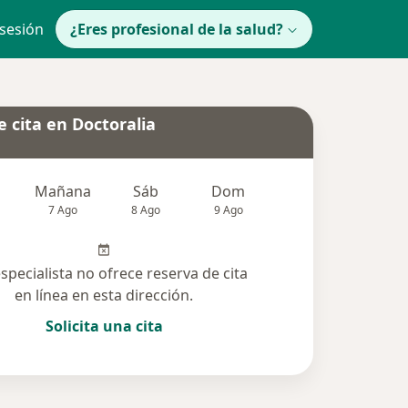
 sesión
¿Eres profesional de la salud?
 cita en Doctoralia
Mañana
Sáb
Dom
lunes
Mar
7 Ago
8 Ago
9 Ago
10 Ago
11 Ag
especialista no ofrece reserva de cita
en línea en esta dirección.
Solicita una cita