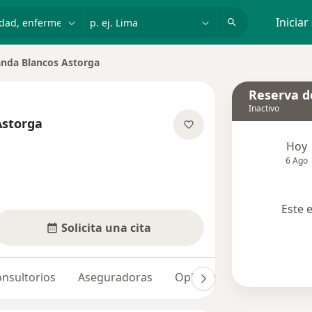
dad, enfermedad o nombre
p. ej. Lima
Iniciar
anda Blancos Astorga
de ciudad
Reserva de
Inactivo
Astorga
e las especializaciones
Hoy
6 Ago
Este 
Solicita una cita
nsultorios
Aseguradoras
Opiniones