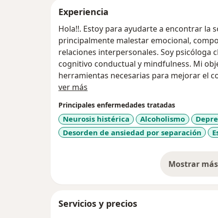
Experiencia
Hola!!. Estoy para ayudarte a encontrar la
principalmente malestar emocional, compo
relaciones interpersonales. Soy psicóloga cl
cognitivo conductual y mindfulness. Mi obj
herramientas necesarias para mejorar el co
Acerca de mí
adversidad.
ver más
Principales enfermedades tratadas
Neurosis histérica
Alcoholismo
Depre
Desorden de ansiedad por separación
E
Mostrar más 
so
Servicios y precios