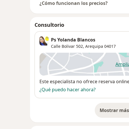
¿Cómo funcionan los precios?
Consultorio
Ps Yolanda Blancos
Calle Bolivar 502,
Arequipa
04017
Ampli
se
Disponibilidad
Este especialista no ofrece reserva onlin
¿Qué puedo hacer ahora?
Mostrar más 
so