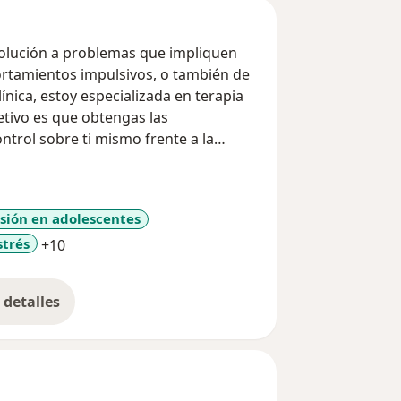
 solución a problemas que impliquen
rtamientos impulsivos, o también de
ínica, estoy especializada en terapia
etivo es que obtengas las
ntrol sobre ti mismo frente a la
sión en adolescentes
a11y_sr_more_diseases
strés
+10
detalles
bre la experiencia