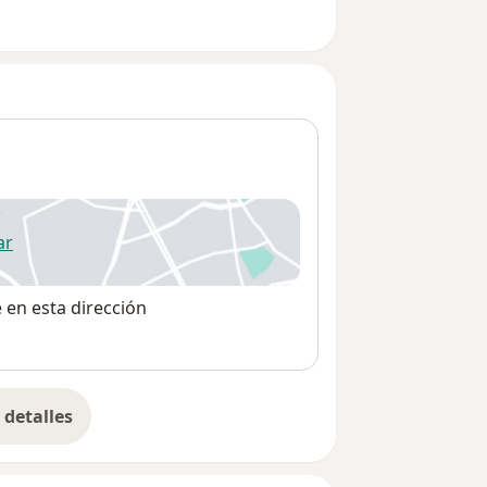
ar
 abre en una nueva pestaña
e en esta dirección
detalles
bre la dirección