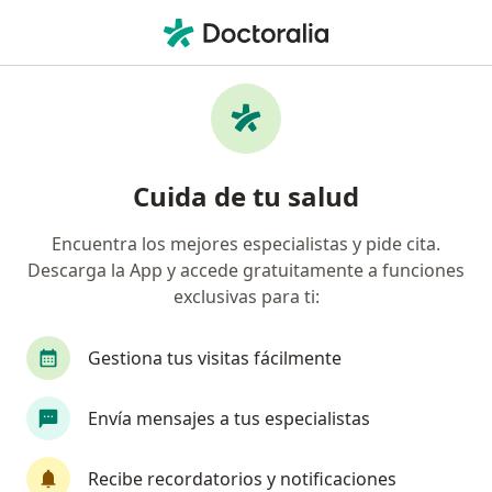
Men
Urólogo • La Victoria, Lima
Filtros
Seguro
Mapa
Urólogos en La Victoria
Cuida de tu salud
Encuentra los mejores especialistas y pide cita.
Descarga la App y accede gratuitamente a funciones
exclusivas para ti:
Gestiona tus visitas fácilmente
Dr. Carlos Murillo Canales
Envía mensajes a tus especialistas
·
Ver más
Urólogo
42 opinión
Recibe recordatorios y notificaciones