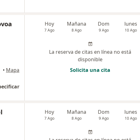
ovoa
Hoy
Mañana
Dom
lunes
7 Ago
8 Ago
9 Ago
10 Ago
La reserva de citas en línea no está
disponible
•
Mapa
Solicita una cita
pecificar
l
Hoy
Mañana
Dom
lunes
7 Ago
8 Ago
9 Ago
10 Ago