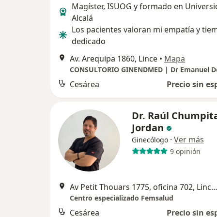
Magíster, ISUOG y formado en Universi
Alcalá
Los pacientes valoran mi empatía y tie
dedicado
Av. Arequipa 1860, Lince
•
Mapa
Cesárea
Precio sin es
Dr. Raúl Chumpit
Jordan
·
Ver más
Ginecólogo
9 opinión
Av Petit Thouars 1775, oficina 702, Lince, L
Centro especializado Femsalud
Cesárea
Precio sin es