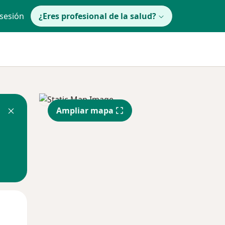
 sesión
¿Eres profesional de la salud?
Ampliar mapa
Mar
Mié
Jue
11 Ago
12 Ago
13 Ago