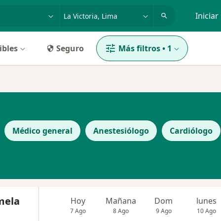
dad, enfermedad o nombre
p. ej. Lima
Iniciar
ibles
Seguro
Más filtros
•
1
Médico general
Anestesiólogo
Cardiólogo
mela
Hoy
Mañana
Dom
lunes
7 Ago
8 Ago
9 Ago
10 Ago