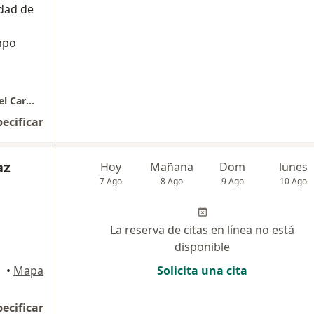
dad de
mpo
CONSULTORIO GINENDMED | Dr Emanuel Del Carmen
pecificar
az
Hoy
Mañana
Dom
lunes
7 Ago
8 Ago
9 Ago
10 Ago
La reserva de citas en línea no está
disponible
ince
•
Mapa
Solicita una cita
pecificar