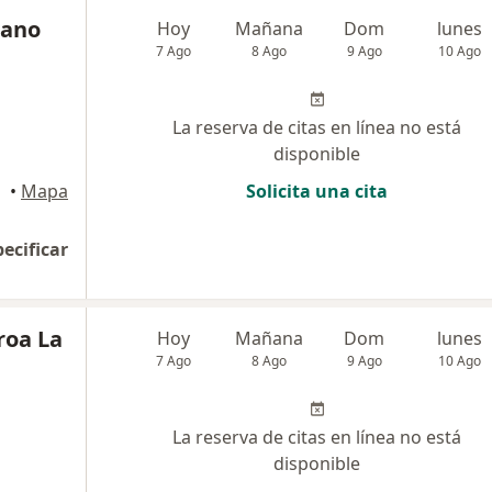
rano
Hoy
Mañana
Dom
lunes
7 Ago
8 Ago
9 Ago
10 Ago
La reserva de citas en línea no está
disponible
•
Mapa
Solicita una cita
pecificar
roa La
Hoy
Mañana
Dom
lunes
7 Ago
8 Ago
9 Ago
10 Ago
La reserva de citas en línea no está
disponible