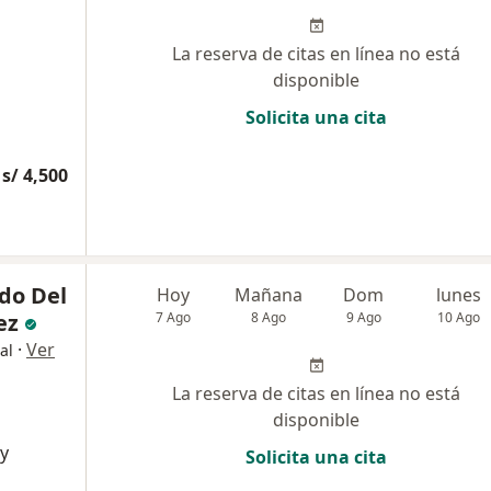
La reserva de citas en línea no está
disponible
Solicita una cita
s/ 4,500
do Del
Hoy
Mañana
Dom
lunes
ez
7 Ago
8 Ago
9 Ago
10 Ago
·
Ver
al
La reserva de citas en línea no está
disponible
 y
Solicita una cita