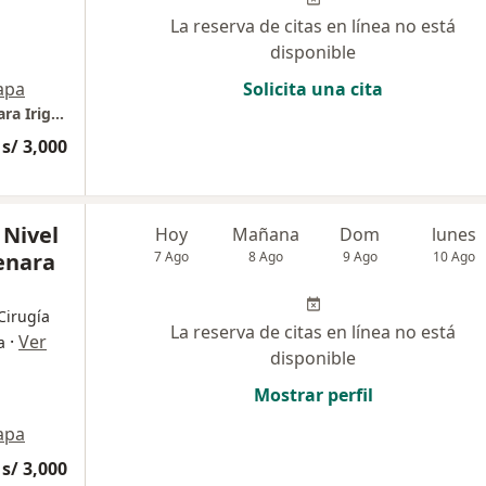
La reserva de citas en línea no está
disponible
apa
Solicita una cita
Essalud - Hospital Nivel IV Guillermo Almenara Irigoyen
s/ 3,000
 Nivel
Hoy
Mañana
Dom
lunes
enara
7 Ago
8 Ago
9 Ago
10 Ago
 Cirugía
La reserva de citas en línea no está
·
Ver
a
disponible
Mostrar perfil
apa
s/ 3,000