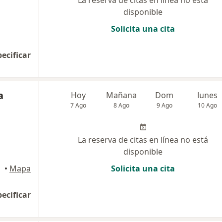
La reserva de citas en línea no está
disponible
Solicita una cita
pecificar
a
Hoy
Mañana
Dom
lunes
7 Ago
8 Ago
9 Ago
10 Ago
La reserva de citas en línea no está
disponible
•
Mapa
Solicita una cita
pecificar