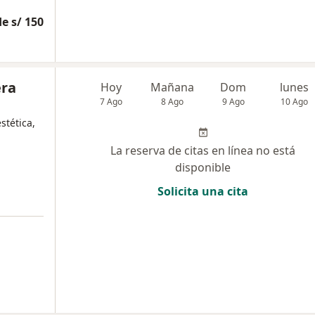
e s/ 150
era
Hoy
Mañana
Dom
lunes
7 Ago
8 Ago
9 Ago
10 Ago
stética,
La reserva de citas en línea no está
disponible
Solicita una cita