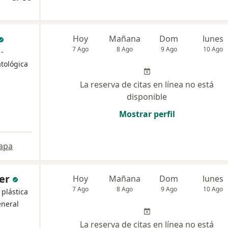
Hoy
Mañana
Dom
lunes
7 Ago
8 Ago
9 Ago
10 Ago
 -
tológica
La reserva de citas en línea no está
disponible
Mostrar perfil
apa
ser
Hoy
Mañana
Dom
lunes
7 Ago
8 Ago
9 Ago
10 Ago
 plástica
eneral
La reserva de citas en línea no está