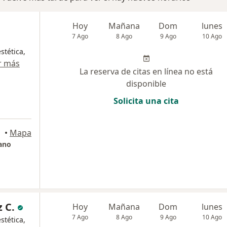
Hoy
Mañana
Dom
lunes
7 Ago
8 Ago
9 Ago
10 Ago
stética,
r más
La reserva de citas en línea no está
disponible
Solicita una cita
•
Mapa
zano
 C.
Hoy
Mañana
Dom
lunes
7 Ago
8 Ago
9 Ago
10 Ago
stética,