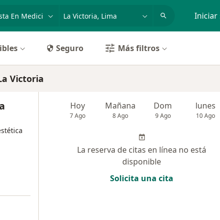
dad, enfermedad o nombre
p. ej. Lima
Iniciar
ibles
Seguro
Más filtros
La Victoria
a
Hoy
Mañana
Dom
lunes
7 Ago
8 Ago
9 Ago
10 Ago
stética
La reserva de citas en línea no está
disponible
Solicita una cita