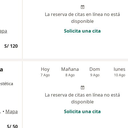
La reserva de citas en línea no está
disponible
apa
Solicita una cita
S/ 120
ía
Hoy
Mañana
Dom
lunes
7 Ago
8 Ago
9 Ago
10 Ago
stética
La reserva de citas en línea no está
disponible
na 1302, Magdalena del Mar
•
Mapa
Solicita una cita
S/ 50