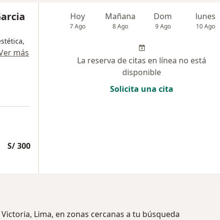
Garcia
Hoy
Mañana
Dom
lunes
7 Ago
8 Ago
9 Ago
10 Ago
stética,
Ver más
La reserva de citas en línea no está
disponible
Solicita una cita
S/ 300
 Victoria, Lima, en zonas cercanas a tu búsqueda