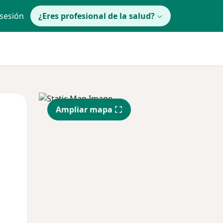
 sesión
¿Eres profesional de la salud?
Mar
Mié
Jue
Ampliar mapa
11 Ago
12 Ago
13 Ago