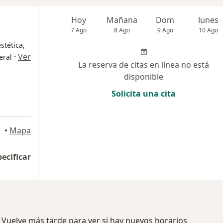
s
Hoy
Mañana
Dom
lunes
7 Ago
8 Ago
9 Ago
10 Ago
stética,
·
Ver
eral
La reserva de citas en línea no está
disponible
Solicita una cita
lores
•
Mapa
pecificar
 Vuelve más tarde para ver si hay nuevos horarios