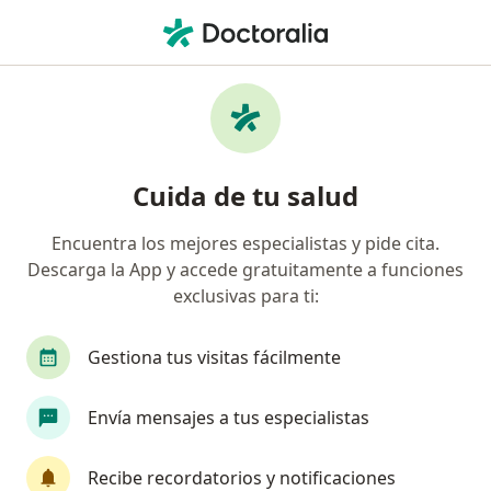
Men
Visitas Sucesivas Ginecología Y Obstetricia • La Victoria, Lima
Filtros
• 1
Seguro
Mapa
Especialistas en Visitas sucesivas
Cuida de tu salud
Ginecología y Obstetricia La Victoria
Encuentra los mejores especialistas y pide cita.
Descarga la App y accede gratuitamente a funciones
¿Qué especialidad estás buscando?
exclusivas para ti:
Ginecólogo
Cirujano pediátrico
Médico ge
Gestiona tus visitas fácilmente
Envía mensajes a tus especialistas
Recibe recordatorios y notificaciones