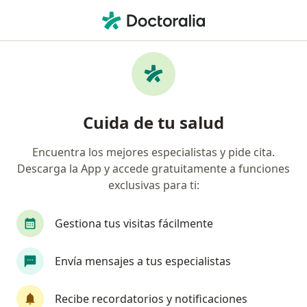
Men
Ecografía Transrectal Ginecológica • La Victoria, Lima
Filtros
• 1
Seguro
Mapa
Especialistas en Ecografía transrectal
Cuida de tu salud
ginecológica La Victoria
Encuentra los mejores especialistas y pide cita.
Descarga la App y accede gratuitamente a funciones
¿Qué especialidad estás buscando?
exclusivas para ti:
Radiólogo
Ginecólogo
Urólogo
Ciruj
Gestiona tus visitas fácilmente
Envía mensajes a tus especialistas
Recibe recordatorios y notificaciones