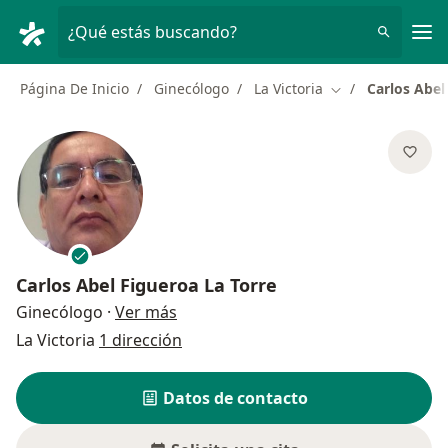
Men
¿Qué estás buscando?
Página De Inicio
Ginecólogo
La Victoria
Carlos Abel
Cambiar de ciud
Carlos Abel Figueroa La Torre
sobre las especializaciones
Ginecólogo
·
Ver más
La Victoria
1 dirección
Datos de contacto