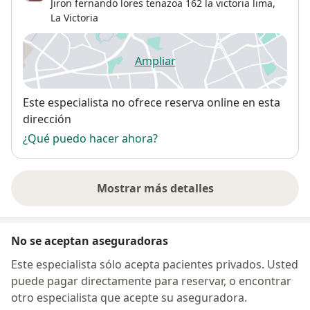
Jiron fernando lores tenazoa 162 la victoria lima,
La Victoria
Ampliar
se abre en una nueva pestañ
Disponibilidad
Este especialista no ofrece reserva online en esta
dirección
¿Qué puedo hacer ahora?
Mostrar más detalles
sobre la dirección
No se aceptan aseguradoras
Este especialista sólo acepta pacientes privados. Usted
puede pagar directamente para reservar, o encontrar
otro especialista que acepte su aseguradora.