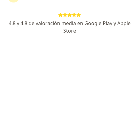
Dante Alfredo Vega Ortiz
4.8 y 4.8 de valoración media en Google Play y Apple
Store
Ginecólogo, Médico general
Arequipa
Agendar cita
María Denisse Alvarez Huanca
Ginecólogo, Médico general
Arequipa
Agendar cita
Guillermo Alfredo De La Cruz
Pacheco
Ginecólogo
Los Olivos