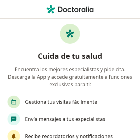
Men
¿Qué estás buscando?
Página De Inicio
Servicios
Monitorización Materno-Fetal
Monitorización materno-fetal -
Cuida de tu salud
Información, expertos y
Encuentra los mejores especialistas y pide cita.
preguntas frecuentes
Descarga la App y accede gratuitamente a funciones
exclusivas para ti:
Gestiona tus visitas fácilmente
Información
Envía mensajes a tus especialistas
Expertos en monitorización materno-fetal
Recibe recordatorios y notificaciones