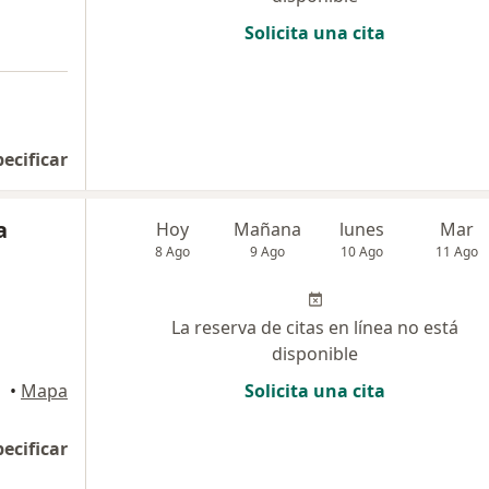
Solicita una cita
pecificar
a
Hoy
Mañana
lunes
Mar
8 Ago
9 Ago
10 Ago
11 Ago
La reserva de citas en línea no está
disponible
•
Mapa
Solicita una cita
pecificar