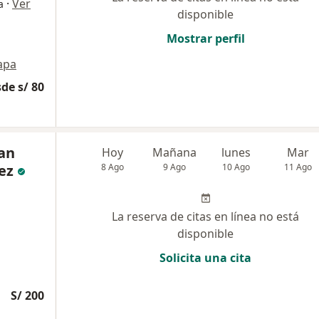
·
Ver
a
disponible
Mostrar perfil
apa
de s/ 80
han
Hoy
Mañana
lunes
Mar
ez
8 Ago
9 Ago
10 Ago
11 Ago
La reserva de citas en línea no está
disponible
Solicita una cita
S/ 200