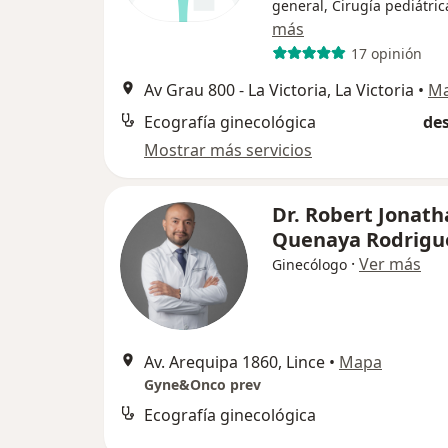
general, Cirugía pediátric
más
17 opinión
Av Grau 800 - La Victoria, La Victoria
•
M
Ecografía ginecológica
des
Mostrar más servicios
Dr. Robert Jonat
Quenaya Rodrigu
·
Ver más
Ginecólogo
Av. Arequipa 1860, Lince
•
Mapa
Gyne&Onco prev
Ecografía ginecológica