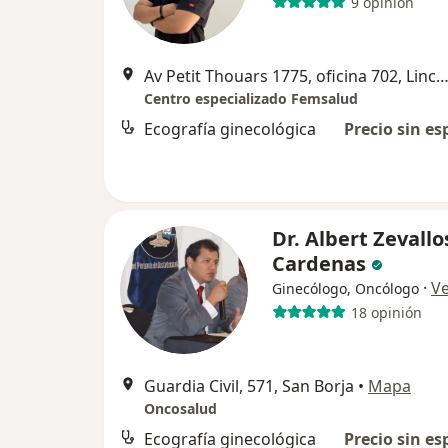
9 opinión
Av Petit Thouars 1775, oficina 702, Lince, L
Centro especializado Femsalud
Ecografía ginecológica
Precio sin es
Dr. Albert Zevallo
Cardenas
·
V
Ginecólogo, Oncólogo
18 opinión
Guardia Civil, 571, San Borja
•
Mapa
Oncosalud
Ecografía ginecológica
Precio sin es