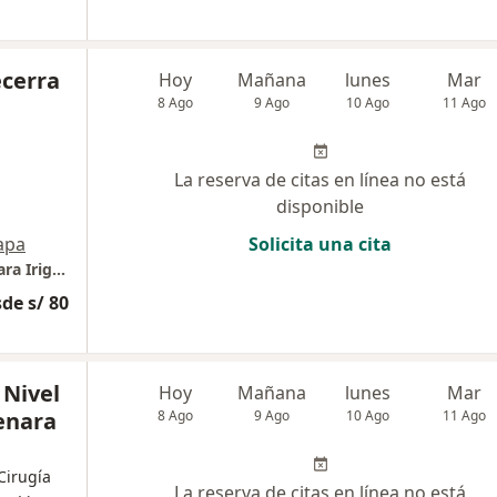
ecerra
Hoy
Mañana
lunes
Mar
8 Ago
9 Ago
10 Ago
11 Ago
La reserva de citas en línea no está
disponible
apa
Solicita una cita
Essalud - Hospital Nivel IV Guillermo Almenara Irigoyen
de s/ 80
 Nivel
Hoy
Mañana
lunes
Mar
enara
8 Ago
9 Ago
10 Ago
11 Ago
 Cirugía
La reserva de citas en línea no está