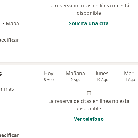
La reserva de citas en línea no está
disponible
ince
•
Mapa
Solicita una cita
pecificar
s
Hoy
Mañana
lunes
Mar
8 Ago
9 Ago
10 Ago
11 Ago
er más
La reserva de citas en línea no está
disponible
Ver teléfono
pecificar