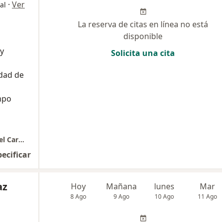
·
Ver
al
La reserva de citas en línea no está
disponible
 y
Solicita una cita
dad de
mpo
CONSULTORIO GINENDMED | Dr Emanuel Del Carmen
pecificar
az
Hoy
Mañana
lunes
Mar
8 Ago
9 Ago
10 Ago
11 Ago