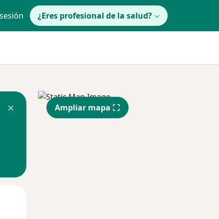
 sesión
¿Eres profesional de la salud?
Ampliar mapa
Mié
Jue
Vie
12 Ago
13 Ago
14 Ago