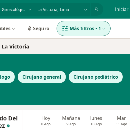
dad, enfermedad o nombre
p. ej. Lima
Iniciar
ibles
Seguro
Más filtros
•
1
 La Victoria
ólogo
Cirujano general
Cirujano pediátrico
do Del
Hoy
Mañana
lunes
Mar
ez
8 Ago
9 Ago
10 Ago
11 Ago