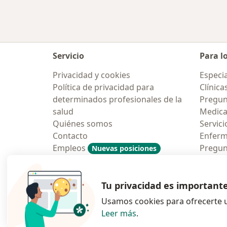
Servicio
Para l
Privacidad y cookies
Especia
Política de privacidad para
Clínica
determinados profesionales de la
Pregun
salud
Medic
Quiénes somos
Servici
Contacto
Enfer
Empleos
Pregun
Nuevas posiciones
Condiciones Generales de
Aplicac
Contratación
Tu privacidad es important
Usamos cookies para ofrecerte u
Leer más
.
se abre en una n
se abre 
s
Polska
,
Türkiye
,
España
,