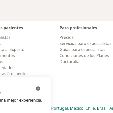
os pacientes
Para profesionales
listas
Precios
s
Servicios para especialistas
ta al Experto
Guías para especialistas
amentos
Condiciones de los Planes
os
Doctoralia
medades
tas Frecuentes
ión para celular
e
na mejor experiencia.
ueva pestaña
en una nueva pestaña
e abre en una nueva pestaña
se abre en una nueva pestaña
se abre en una nueva pestaña
se abre en una nueva pestaña
se abre en una nueva p
se abre en una
se abre e
se
Italia
,
Deutschland
,
Česko
,
Portugal
,
México
,
Chile
,
Brasil
,
A