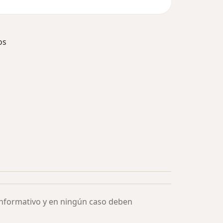
os
ía: Especialistas más solicitados
informativo y en ningún caso deben