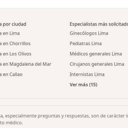
a por ciudad
Especialistas más solicitad
a en Lima
Ginecólogos Lima
 en Chorrillos
Pediatras Lima
 en Los Olivos
Médicos generales Lima
a en Magdalena del Mar
Cirujanos generales Lima
 en Callao
Internistas Lima
Ver más (15)
s de enfermedades en pediatria por ciudad
Más en esta categor
ia, especialmente preguntas y respuestas, son de carácter 
to médico.