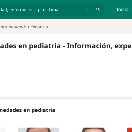
dad, enfermedad o nombre
p. ej. Lima
Iniciar
fermedades En Pediatria
des en pediatria - Información, expe
medades en pediatria