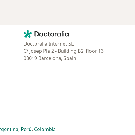
Contacto
Doctoralia - Página de inicio
Doctoralia Internet SL
C/ Josep Pla 2 - Building B2, floor 13
08019 Barcelona, Spain
estaña
 nueva pestaña
n una nueva pestaña
 abre en una nueva pestaña
se abre en una nueva pestaña
se abre en una nueva pestaña
se abre en una nueva pestaña
rgentina
,
Perú
,
Colombia