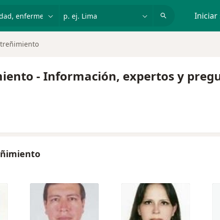
dad, enfermedad o nombre
p. ej. Lima
Iniciar
streñimiento
iento - Información, expertos y preg
eñimiento