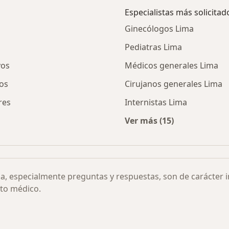
d
Especialistas más solicitad
Ginecólogos Lima
Pediatras Lima
vos
Médicos generales Lima
los
Cirujanos generales Lima
res
Internistas Lima
Ver más (15)
 para estreñimiento por ciudad
Más en esta categor
ia, especialmente preguntas y respuestas, son de carácter 
to médico.