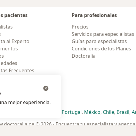
os pacientes
Para profesionales
listas
Precios
s
Servicios para especialistas
ta al Experto
Guías para especialistas
amentos
Condiciones de los Planes
os
Doctoralia
medades
tas Frecuentes
ión para celular
e
na mejor experiencia.
ueva pestaña
en una nueva pestaña
e abre en una nueva pestaña
se abre en una nueva pestaña
se abre en una nueva pestaña
se abre en una nueva pestaña
se abre en una nueva p
se abre en una
se abre e
se
Italia
,
Deutschland
,
Česko
,
Portugal
,
México
,
Chile
,
Brasil
,
A
.doctoralia.pe © 2026 - Encuentra tu especialista y agenda 