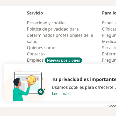
Servicio
Para l
Privacidad y cookies
Especia
Política de privacidad para
Clínica
determinados profesionales de la
Pregun
salud
Medic
Quiénes somos
Servici
Contacto
Enfer
Empleos
Pregun
Nuevas posiciones
Condiciones Generales de
Aplicac
Contratación
Tu privacidad es important
Usamos cookies para ofrecerte u
Leer más
.
se abre en una n
se abre 
s
Polska
,
Türkiye
,
España
,
www