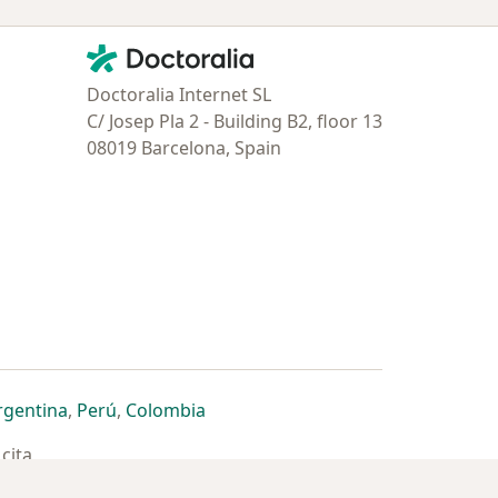
Contacto
Doctoralia - Página de inicio
Doctoralia Internet SL
C/ Josep Pla 2 - Building B2, floor 13
08019 Barcelona, Spain
estaña
 nueva pestaña
n una nueva pestaña
 abre en una nueva pestaña
se abre en una nueva pestaña
se abre en una nueva pestaña
se abre en una nueva pestaña
rgentina
,
Perú
,
Colombia
cita