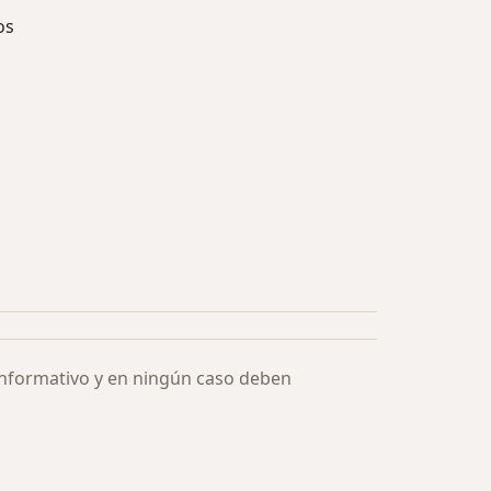
os
ía: Especialistas más solicitados
informativo y en ningún caso deben