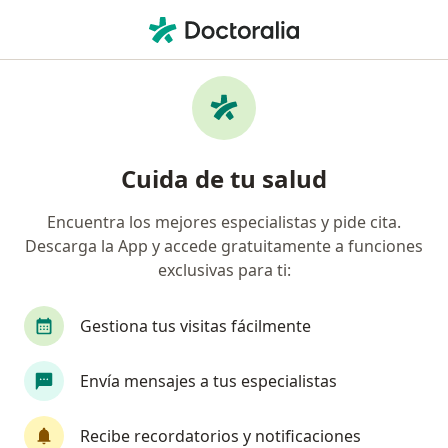
Men
Ecografía Ginecológica • San Isidro, Lima
Filtros
• 1
Seguro
Mapa
Especialistas en Ecografía ginecológica San
Cuida de tu salud
Isidro
Encuentra los mejores especialistas y pide cita.
Descarga la App y accede gratuitamente a funciones
¿Qué especialidad estás buscando?
exclusivas para ti:
Ginecólogo
Radiólogo
Oncólogo
Cir
Gestiona tus visitas fácilmente
Envía mensajes a tus especialistas
Recibe recordatorios y notificaciones