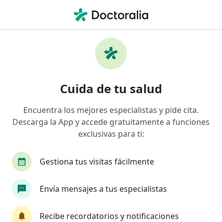
Men
Ecografía Ginecológica • Pueblo Libre, Lima
Filtros
• 1
Seguro
Mapa
Especialistas en Ecografía ginecológica
Cuida de tu salud
Pueblo Libre
Encuentra los mejores especialistas y pide cita.
Descarga la App y accede gratuitamente a funciones
¿Qué especialidad estás buscando?
exclusivas para ti:
Ginecólogo
Médico general
Radiólogo
Gestiona tus visitas fácilmente
Envía mensajes a tus especialistas
Recibe recordatorios y notificaciones