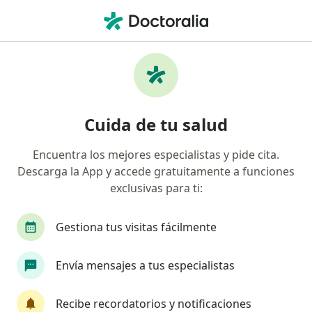
Men
¿Qué estás buscando?
Página De Inicio
Servicios
Radioterapia
Radioterapia - Información,
Cuida de tu salud
expertos y preguntas frecuentes
Encuentra los mejores especialistas y pide cita.
Descarga la App y accede gratuitamente a funciones
exclusivas para ti:
Información
Gestiona tus visitas fácilmente
Expertos en radioterapia
Envía mensajes a tus especialistas
Recibe recordatorios y notificaciones