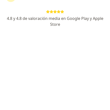
Luis E. Medina Fernández
Cirujano general, Cirujano oncólogo, Oncólogo
4.8 y 4.8 de valoración media en Google Play y Apple
Arequipa
Store
Agendar cita
Alexander Alonso Lázaro Chumbe
Cirujano oncólogo, Cirujano general
San Borja
Agendar cita
Elba Amelia Morales Gonzalez
Radiólogo
Lima
Roger Crisologo Matos Tasayco