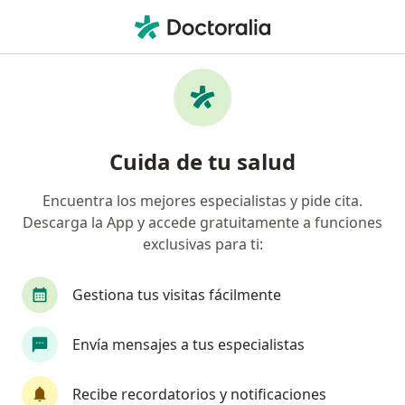
Men
Consulta Urológica • Lima, Lima
Filtros
• 1
Seguro
Mapa
Especialistas en Consulta urológica Lima
Cuida de tu salud
Encuentra los mejores especialistas y pide cita.
¿Qué especialidad estás buscando?
Descarga la App y accede gratuitamente a funciones
Urólogo
Oncólogo
Cardiólogo
Ciruja
exclusivas para ti:
Gestiona tus visitas fácilmente
Envía mensajes a tus especialistas
Recibe recordatorios y notificaciones