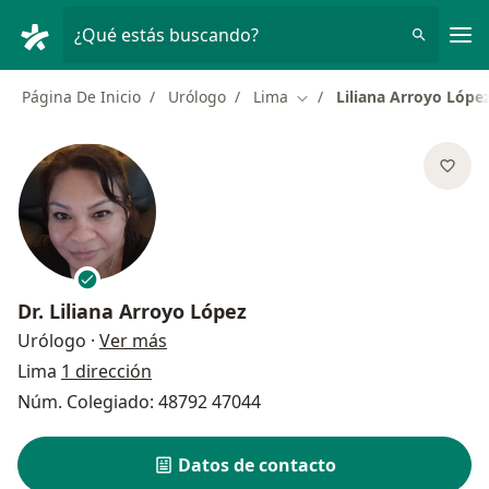
Men
¿Qué estás buscando?
Página De Inicio
Urólogo
Lima
Liliana Arroyo Lópe
Cambiar de ciudad
Dr.
Liliana Arroyo López
sobre las especializaciones
Urólogo
·
Ver más
Lima
1 dirección
Núm. Colegiado: 48792 47044
Datos de contacto