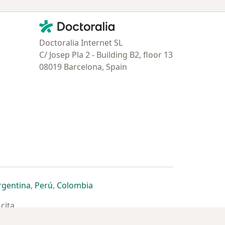
Contacto
Doctoralia - Página de inicio
Doctoralia Internet SL
C/ Josep Pla 2 - Building B2, floor 13
08019 Barcelona, Spain
estaña
 nueva pestaña
n una nueva pestaña
 abre en una nueva pestaña
se abre en una nueva pestaña
se abre en una nueva pestaña
se abre en una nueva pestaña
rgentina
,
Perú
,
Colombia
cita