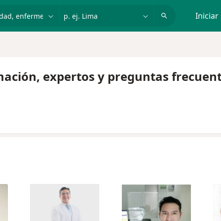
dad, enfermedad o nombre
p. ej. Lima
Iniciar
mación, expertos y preguntas frecuen