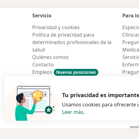
Servicio
Para l
Privacidad y cookies
Especia
Política de privacidad para
Clínica
determinados profesionales de la
Pregun
salud
Medic
Quiénes somos
Servici
Contacto
Enfer
Empleos
Pregun
Nuevas posiciones
Condiciones Generales de
Aplicac
Contratación
Tu privacidad es important
Usamos cookies para ofrecerte u
Leer más
.
se abre en una n
se abre 
s
Polska
,
Türkiye
,
España
,
www