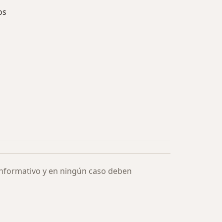
os
ía: Especialistas más solicitados
informativo y en ningún caso deben