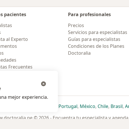
os pacientes
Para profesionales
listas
Precios
s
Servicios para especialistas
ta al Experto
Guías para especialistas
amentos
Condiciones de los Planes
os
Doctoralia
medades
tas Frecuentes
ión para celular
e
na mejor experiencia.
ueva pestaña
en una nueva pestaña
e abre en una nueva pestaña
se abre en una nueva pestaña
se abre en una nueva pestaña
se abre en una nueva pestaña
se abre en una nueva p
se abre en una
se abre e
se
Italia
,
Deutschland
,
Česko
,
Portugal
,
México
,
Chile
,
Brasil
,
A
.doctoralia.pe © 2026 - Encuentra tu especialista y agenda 