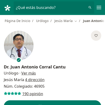
Men
¿Qué estás buscando?
Página De Inicio
Urólogo
Jesús María
Juan Antonio
Cambiar de ciudad
Dr.
Juan Antonio Corral Cantu
sobre las especializaciones
Urólogo
·
Ver más
Jesús María
4 dirección
Núm. Colegiado: 46905
190 opinión