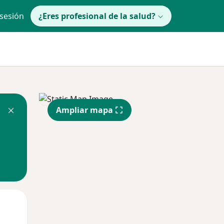
 sesión
¿Eres profesional de la salud?
Ampliar mapa
Mié
Jue
Vie
12 Ago
13 Ago
14 Ago