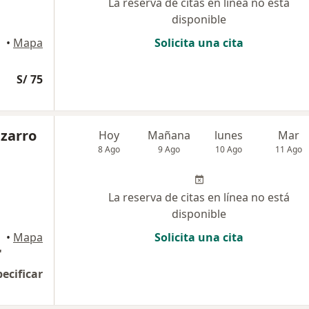
La reserva de citas en línea no está
disponible
•
Mapa
Solicita una cita
S/ 75
izarro
Hoy
Mañana
lunes
Mar
8 Ago
9 Ago
10 Ago
11 Ago
La reserva de citas en línea no está
disponible
rres
•
Mapa
Solicita una cita
"
pecificar