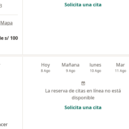
Solicita una cita
3
Mapa
e s/ 100
r
Hoy
Mañana
lunes
Mar
8 Ago
9 Ago
10 Ago
11 Ago
La reserva de citas en línea no está
disponible
Solicita una cita
ncer