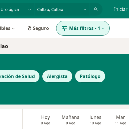
dad, enfermedad o nombre
p. ej. Lima
Iniciar
ibles
Seguro
Más filtros
•
1
llao
ración de Salud
Alergista
Patólogo
Hoy
Mañana
lunes
Mar
8 Ago
9 Ago
10 Ago
11 Ago