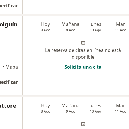
pecificar
olguín
Hoy
Mañana
lunes
Mar
8 Ago
9 Ago
10 Ago
11 Ago
La reserva de citas en línea no está
disponible
•
Mapa
Solicita una cita
pecificar
attore
Hoy
Mañana
lunes
Mar
8 Ago
9 Ago
10 Ago
11 Ago