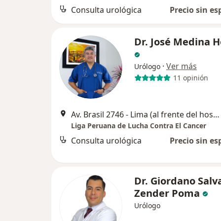
Consulta urológica
Precio sin es
Dr. José Medina H
·
Ver más
Urólogo
11 opinión
Av. Brasil 2746 - Lima (al frente del hospital militar cruce con avenida la marina), Pueblo Libre
Liga Peruana de Lucha Contra El Cancer
Consulta urológica
Precio sin es
Dr. Giordano Salv
Zender Poma
Urólogo