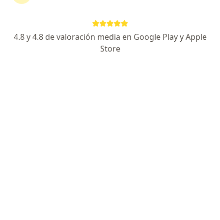
laparoscópica
4.8 y 4.8 de valoración media en Google Play y Apple
Elquin Rolan Avalos Burgos
Store
Urólogo
Chiclayo
Agendar cita
Cristhiam Monterroso
Urólogo
Cusco
Agendar cita
Juan Manuel Terrones Deza
Urólogo
Trujillo