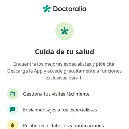
Men
¿Qué estás buscando?
Página De Inicio
Servicios
Nefrectomía Radical Laparoscópica
Nefrectomía radical
Cuida de tu salud
laparoscópica - Información,
Encuentra los mejores especialistas y pide cita.
expertos y preguntas frecuentes
Descarga la App y accede gratuitamente a funciones
exclusivas para ti:
Gestiona tus visitas fácilmente
Información
Envía mensajes a tus especialistas
Expertos en nefrectomía radical
Recibe recordatorios y notificaciones