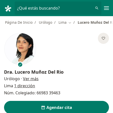
Men
¿Qué estás buscando?
Página De Inicio
Urólogo
Lima
Lucero Muñoz Del R
Cambiar de ciudad
Dra.
Lucero Muñoz Del Rio
sobre las especializaciones
Urólogo
·
Ver más
Lima
1 dirección
Núm. Colegiado: 66983 39463
Agendar cita