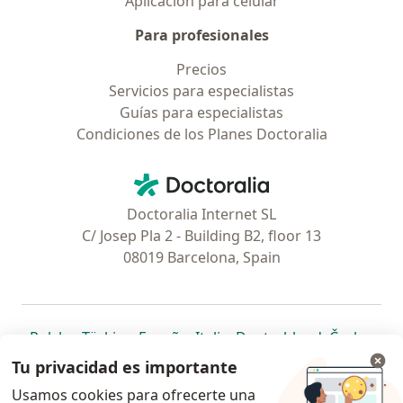
Aplicación para celular
Para profesionales
Precios
Servicios para especialistas
Guías para especialistas
Condiciones de los Planes Doctoralia
Contacto
Doctoralia - Página de inicio
Doctoralia Internet SL
C/ Josep Pla 2 - Building B2, floor 13
08019 Barcelona, Spain
se abre en una nueva pestaña
se abre en una nueva pestaña
se abre en una nueva pestaña
se abre en una nueva pes
se abre en 
se a
Polska
,
Türkiye
,
España
,
Italia
,
Deutschland
,
Česko
,
se abre en una nueva pestaña
se abre en una nueva pestaña
se abre en una nueva pestaña
se abre en una nueva p
se abre en 
se abr
Portugal
,
México
,
Chile
,
Brasil
,
Argentina
,
Perú
,
Tu privacidad es importante
se abre en una nueva pe
Colombia
Usamos cookies para ofrecerte una