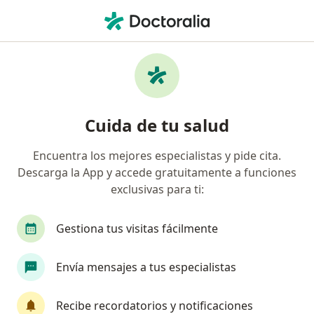
Men
Consulta Urológica • Jesús María, Lima
Filtros
• 1
Seguro
Mapa
Especialistas en Consulta urológica Jesús
Cuida de tu salud
María
Encuentra los mejores especialistas y pide cita.
Descarga la App y accede gratuitamente a funciones
¿Qué especialidad estás buscando?
exclusivas para ti:
Urólogo
Especialista en Administración de Sa
Gestiona tus visitas fácilmente
Envía mensajes a tus especialistas
Recibe recordatorios y notificaciones