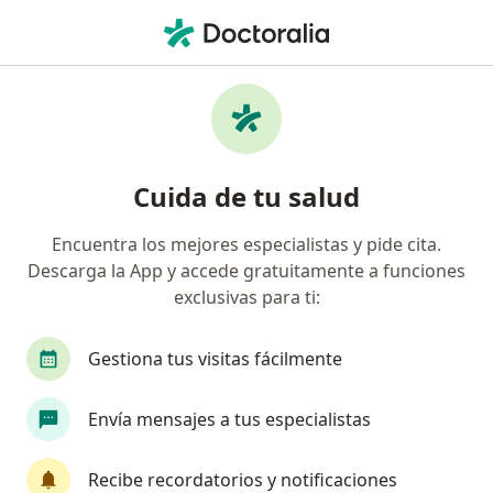
Men
Biopsia Testicular • Lima, Lima
Filtros
• 1
Seguro
Mapa
Especialistas en Biopsia testicular Lima
Cuida de tu salud
Encuentra los mejores especialistas y pide cita.
¿Qué especialidad estás buscando?
Descarga la App y accede gratuitamente a funciones
Urólogo
Cirujano general
Cirujano plásti
exclusivas para ti:
Gestiona tus visitas fácilmente
Envía mensajes a tus especialistas
Recibe recordatorios y notificaciones